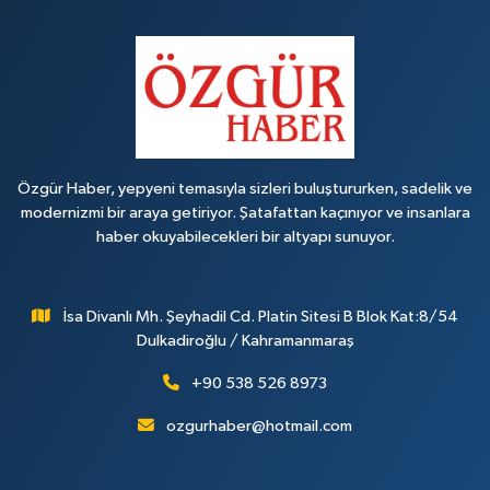
Özgür Haber, yepyeni temasıyla sizleri buluştururken, sadelik ve
modernizmi bir araya getiriyor. Şatafattan kaçınıyor ve insanlara
haber okuyabilecekleri bir altyapı sunuyor.
İsa Divanlı Mh. Şeyhadil Cd. Platin Sitesi B Blok Kat:8/54
Dulkadiroğlu / Kahramanmaraş
+90 538 526 8973
ozgurhaber@hotmail.com