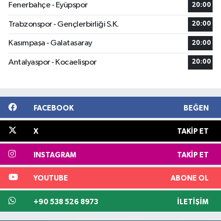
Fenerbahçe - Eyüpspor
20:00
Trabzonspor - Gençlerbirliği S.K.
20:00
Kasımpaşa - Galatasaray
20:00
Antalyaspor - Kocaelispor
20:00
FACEBOOK
BEĞEN
X
TAKIP ET
INSTAGRAM
TAKIP ET
YOUTUBE
ABONE OL
+90 538 526 8973
İLETIŞIM