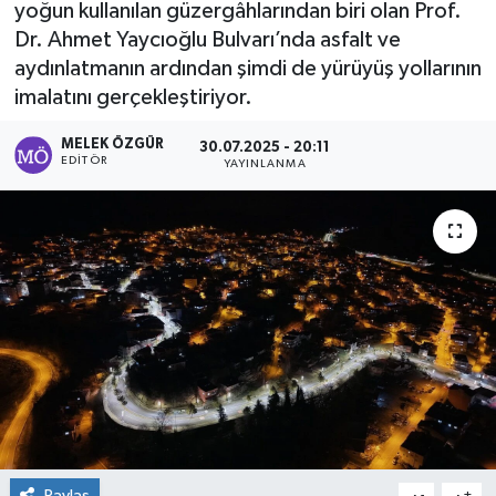
yoğun kullanılan güzergâhlarından biri olan Prof.
Dr. Ahmet Yaycıoğlu Bulvarı’nda asfalt ve
Sağlık
aydınlatmanın ardından şimdi de yürüyüş yollarının
imalatını gerçekleştiriyor.
Spor
MELEK ÖZGÜR
30.07.2025 - 20:11
Tarih - Kültür - Sanat - Turizm
EDITÖR
YAYINLANMA
Yaşam
Paylaş
-
+