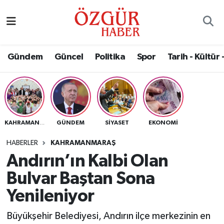
Alısveriş
MODA - GÜZELLİK
Nöbetçi Eczaneler
Gündem
Güncel
Politika
Spor
Tarih - Kültür 
Bilim / Teknoloji
Hava Durumu
Eğitim
Namaz Vakitleri
Ekonomi
Trafik Durumu
GÜNDEM
SIYASET
EKONOMI
KAHRAMANMARAŞ
Güncel
Süper Lig Puan Durumu ve Fikstür
HABERLER
KAHRAMANMARAŞ
Andırın’ın Kalbi Olan
Gündem
Tüm Manşetler
Bulvar Baştan Sona
Magazin
Son Dakika Haberleri
Yenileniyor
Büyükşehir Belediyesi, Andırın ilçe merkezinin en
Politika
Haber Arşivi