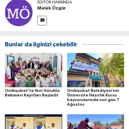
EDITÖR HAKKINDA
Melek Özgür
Bunlar da ilginizi çekebilir
Onikişubat'ta Yeni Gündüz
Onikişubat Belediyesi’nin
Bakımevi Kayıtları Başladı!
Üniversite Hazırlık Kursu
başvurularında son gün 7
Ağustos