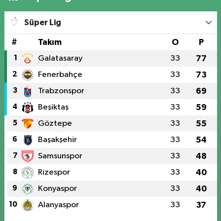
Süper Lig
#
Takım
O
P
1
Galatasaray
33
77
2
Fenerbahçe
33
73
3
Trabzonspor
33
69
4
Beşiktaş
33
59
5
Göztepe
33
55
6
Başakşehir
33
54
7
Samsunspor
33
48
8
Rizespor
33
40
9
Konyaspor
33
40
10
Alanyaspor
33
37