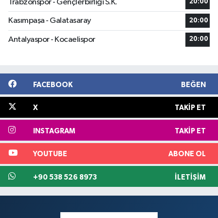
Trabzonspor - Gençlerbirliği S.K.
20:00
Kasımpaşa - Galatasaray
20:00
Antalyaspor - Kocaelispor
20:00
FACEBOOK
BEĞEN
X
TAKIP ET
INSTAGRAM
TAKIP ET
YOUTUBE
ABONE OL
+90 538 526 8973
İLETIŞIM