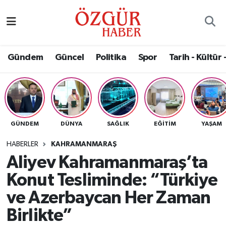
Alısveriş
MODA - GÜZELLİK
Nöbetçi Eczaneler
Gündem
Güncel
Politika
Spor
Tarih - Kültür 
Bilim / Teknoloji
Hava Durumu
Eğitim
Namaz Vakitleri
Ekonomi
Trafik Durumu
GÜNDEM
DÜNYA
SAĞLIK
EĞITIM
YAŞAM
Güncel
Süper Lig Puan Durumu ve Fikstür
HABERLER
KAHRAMANMARAŞ
Aliyev Kahramanmaraş’ta
Gündem
Tüm Manşetler
Konut Tesliminde: “Türkiye
Magazin
Son Dakika Haberleri
ve Azerbaycan Her Zaman
Birlikte”
Politika
Haber Arşivi