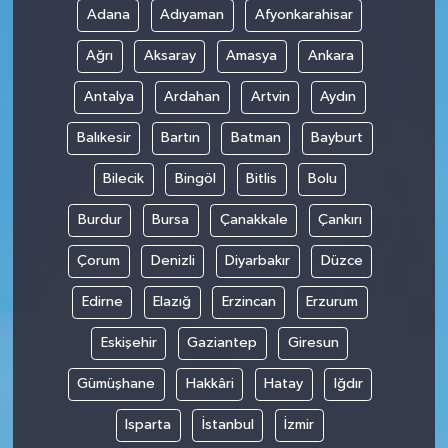
Adana
Adıyaman
Afyonkarahisar
Ağrı
Aksaray
Amasya
Ankara
Antalya
Ardahan
Artvin
Aydın
Balıkesir
Bartın
Batman
Bayburt
Bilecik
Bingöl
Bitlis
Bolu
Burdur
Bursa
Çanakkale
Çankırı
Çorum
Denizli
Diyarbakır
Düzce
Edirne
Elazığ
Erzincan
Erzurum
Eskişehir
Gaziantep
Giresun
Gümüşhane
Hakkâri
Hatay
Iğdır
Isparta
İstanbul
İzmir