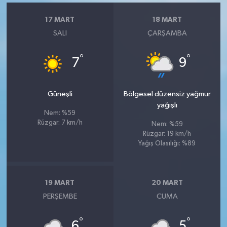
17 MART
18 MART
SALI
ÇARŞAMBA
°
°
7
9
Güneşli
Bölgesel düzensiz yağmur
yağışlı
Nem: %59
Rüzgar: 7 km/h
Nem: %59
Rüzgar: 19 km/h
Yağış Olasılığı: %89
19 MART
20 MART
PERŞEMBE
CUMA
°
°
6
5