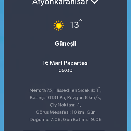
Afyonkarahisar
Sağlık
°
13
Spor
Tarih - Kültür - Sanat - Turizm
Güneşli
Yaşam
16 Mart Pazartesi
09:00
°
Nem: %75, Hissedilen Sıcaklık: 1
,
Basınç: 1013 hPa, Rüzgar: 8 km/s,
Çiy Noktası: -1,
Görüş Mesafesi: 10 km, Gün
Doğumu: 7:08, Gün Batımı: 19:06