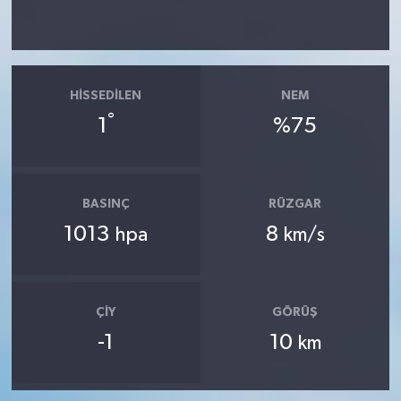
HISSEDILEN
NEM
°
1
%75
BASINÇ
RÜZGAR
1013
8
hpa
km/s
ÇIY
GÖRÜŞ
-1
10
km