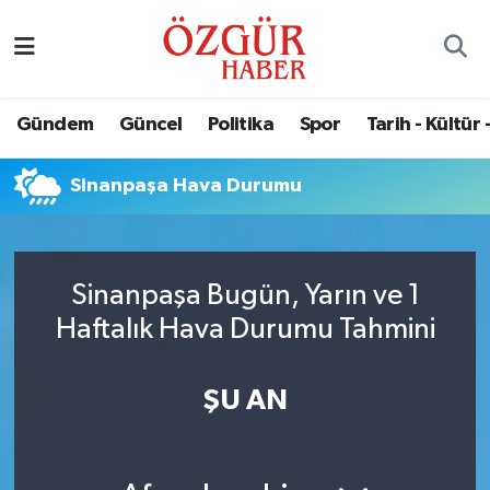
Alısveriş
MODA - GÜZELLİK
Nöbetçi Eczaneler
Gündem
Güncel
Politika
Spor
Tarih - Kültür 
Bilim / Teknoloji
Hava Durumu
Sinanpaşa Hava Durumu
Eğitim
Namaz Vakitleri
Ekonomi
Trafik Durumu
Sinanpaşa Bugün, Yarın ve 1
Güncel
Süper Lig Puan Durumu ve Fikstür
Haftalık Hava Durumu Tahmini
Gündem
Tüm Manşetler
ŞU AN
Magazin
Son Dakika Haberleri
Politika
Haber Arşivi