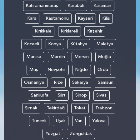
Kahramanmaraş
Karabük
Karaman
Kars
Kastamonu
Kayseri
Kilis
Kırıkkale
Kırklareli
Kırşehir
Kocaeli
Konya
Kütahya
Malatya
Manisa
Mardin
Mersin
Muğla
Muş
Nevşehir
Niğde
Ordu
Osmaniye
Rize
Sakarya
Samsun
Şanlıurfa
Siirt
Sinop
Sivas
Şırnak
Tekirdağ
Tokat
Trabzon
Tunceli
Uşak
Van
Yalova
Yozgat
Zonguldak