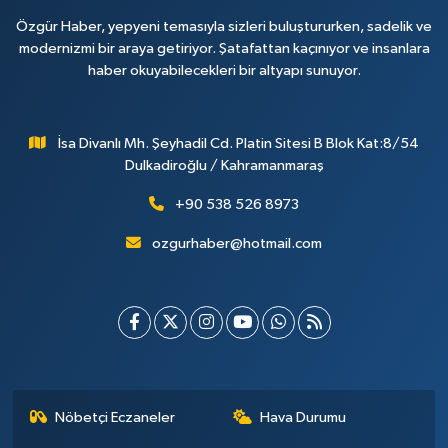
Özgür Haber, yepyeni temasıyla sizleri buluştururken, sadelik ve
modernizmi bir araya getiriyor. Şatafattan kaçınıyor ve insanlara
haber okuyabilecekleri bir altyapı sunuyor.
İsa Divanlı Mh. Şeyhadil Cd. Platin Sitesi B Blok Kat:8/54
Dulkadiroğlu / Kahramanmaraş
+90 538 526 8973
ozgurhaber@hotmail.com
Nöbetçi Eczaneler
Hava Durumu