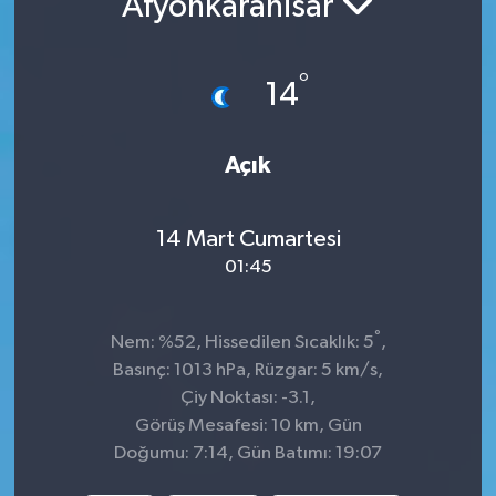
Afyonkarahisar
Sağlık
°
14
Spor
Tarih - Kültür - Sanat - Turizm
Açık
Yaşam
14 Mart Cumartesi
01:45
°
Nem: %52, Hissedilen Sıcaklık: 5
,
Basınç: 1013 hPa, Rüzgar: 5 km/s,
Çiy Noktası: -3.1,
Görüş Mesafesi: 10 km, Gün
Doğumu: 7:14, Gün Batımı: 19:07