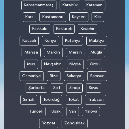
Kahramanmaraş
Karabük
Karaman
Kars
Kastamonu
Kayseri
Kilis
Kırıkkale
Kırklareli
Kırşehir
Kocaeli
Konya
Kütahya
Malatya
Manisa
Mardin
Mersin
Muğla
Muş
Nevşehir
Niğde
Ordu
Osmaniye
Rize
Sakarya
Samsun
Şanlıurfa
Siirt
Sinop
Sivas
Şırnak
Tekirdağ
Tokat
Trabzon
Tunceli
Uşak
Van
Yalova
Yozgat
Zonguldak