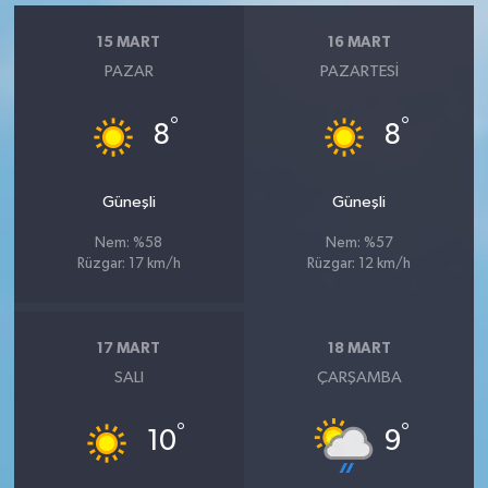
15 MART
16 MART
PAZAR
PAZARTESI
°
°
8
8
Güneşli
Güneşli
Nem: %58
Nem: %57
Rüzgar: 17 km/h
Rüzgar: 12 km/h
17 MART
18 MART
SALI
ÇARŞAMBA
°
°
10
9