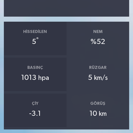
HISSEDILEN
NEM
°
5
%52
BASINÇ
RÜZGAR
1013
5
hpa
km/s
ÇIY
GÖRÜŞ
-3.1
10
km