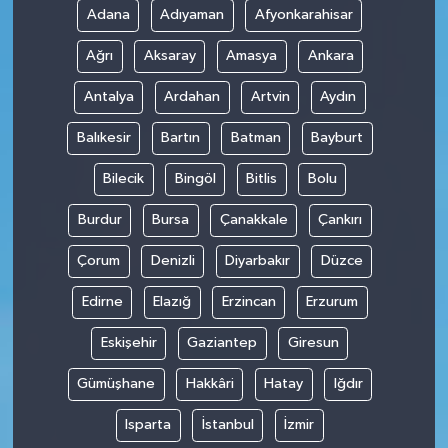
Adana
Adıyaman
Afyonkarahisar
Ağrı
Aksaray
Amasya
Ankara
Antalya
Ardahan
Artvin
Aydın
Balıkesir
Bartın
Batman
Bayburt
Bilecik
Bingöl
Bitlis
Bolu
Burdur
Bursa
Çanakkale
Çankırı
Çorum
Denizli
Diyarbakır
Düzce
Edirne
Elazığ
Erzincan
Erzurum
Eskişehir
Gaziantep
Giresun
Gümüşhane
Hakkâri
Hatay
Iğdır
Isparta
İstanbul
İzmir