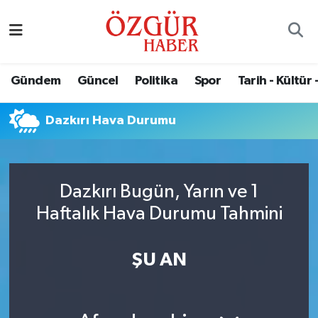
Alısveriş
MODA - GÜZELLİK
Nöbetçi Eczaneler
Gündem
Güncel
Politika
Spor
Tarih - Kültür 
Bilim / Teknoloji
Hava Durumu
Dazkırı Hava Durumu
Eğitim
Namaz Vakitleri
Ekonomi
Trafik Durumu
Dazkırı Bugün, Yarın ve 1
Güncel
Süper Lig Puan Durumu ve Fikstür
Haftalık Hava Durumu Tahmini
Gündem
Tüm Manşetler
ŞU AN
Magazin
Son Dakika Haberleri
Politika
Haber Arşivi