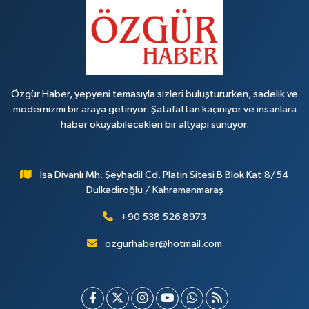
Özgür Haber, yepyeni temasıyla sizleri buluştururken, sadelik ve
modernizmi bir araya getiriyor. Şatafattan kaçınıyor ve insanlara
haber okuyabilecekleri bir altyapı sunuyor.
İsa Divanlı Mh. Şeyhadil Cd. Platin Sitesi B Blok Kat:8/54
Dulkadiroğlu / Kahramanmaraş
+90 538 526 8973
ozgurhaber@hotmail.com