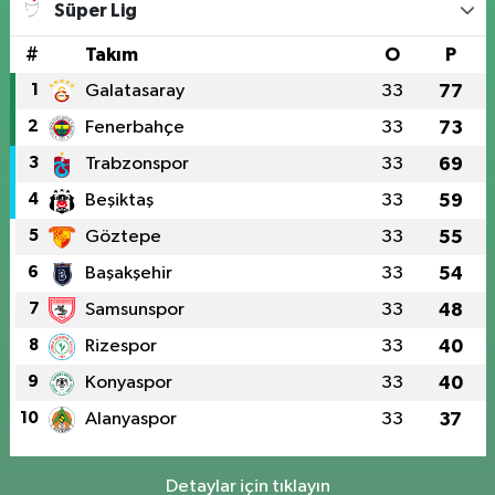
Süper Lig
#
Takım
O
P
1
Galatasaray
33
77
2
Fenerbahçe
33
73
3
Trabzonspor
33
69
4
Beşiktaş
33
59
5
Göztepe
33
55
6
Başakşehir
33
54
7
Samsunspor
33
48
8
Rizespor
33
40
9
Konyaspor
33
40
10
Alanyaspor
33
37
Detaylar için tıklayın