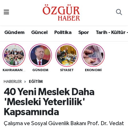
Alısveriş
MODA - GÜZELLİK
Nöbetçi Eczaneler
Gündem
Güncel
Politika
Spor
Tarih - Kültür 
Bilim / Teknoloji
Hava Durumu
Eğitim
Namaz Vakitleri
Ekonomi
Trafik Durumu
GÜNDEM
SIYASET
EKONOMI
KAHRAMANMARAŞ
Güncel
Süper Lig Puan Durumu ve Fikstür
HABERLER
EĞITIM
40 Yeni Meslek Daha
Gündem
Tüm Manşetler
'Mesleki Yeterlilik'
Magazin
Son Dakika Haberleri
Kapsamında
Çalışma ve Sosyal Güvenlik Bakanı Prof. Dr. Vedat
Politika
Haber Arşivi