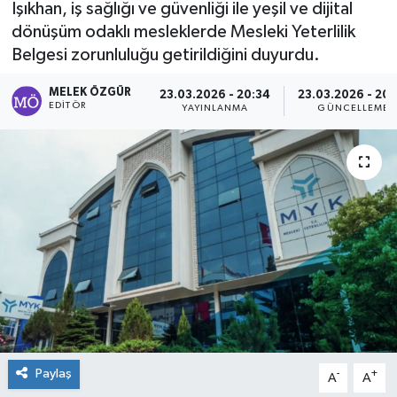
Işıkhan, iş sağlığı ve güvenliği ile yeşil ve dijital
dönüşüm odaklı mesleklerde Mesleki Yeterlilik
Sağlık
Belgesi zorunluluğu getirildiğini duyurdu.
Spor
MELEK ÖZGÜR
23.03.2026 - 20:34
23.03.2026 - 20:
EDITÖR
YAYINLANMA
GÜNCELLEME
Tarih - Kültür - Sanat - Turizm
Yaşam
Paylaş
-
+
A
A