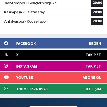
Trabzonspor - Gençlerbirliği S.K.
20:00
Kasımpaşa - Galatasaray
20:00
Antalyaspor - Kocaelispor
20:00
FACEBOOK
BEĞEN
X
TAKIP ET
INSTAGRAM
TAKIP ET
YOUTUBE
ABONE OL
+90 538 526 8973
İLETIŞIM