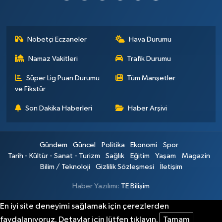
Nöbetçi Eczaneler
Hava Durumu
Namaz Vakitleri
Trafik Durumu
Süper Lig Puan Durumu
Tüm Manşetler
ve Fikstür
Son Dakika Haberleri
Haber Arşivi
Gündem
Güncel
Politika
Ekonomi
Spor
Tarih - Kültür - Sanat - Turizm
Sağlık
Eğitim
Yaşam
Magazin
Bilim / Teknoloji
Gizlilik Sözleşmesi
İletişim
Haber Yazılımı:
TE Bilişim
En iyi site deneyimi sağlamak için çerezlerden
faydalanıyoruz. Detaylar için lütfen tıklayın.
Tamam