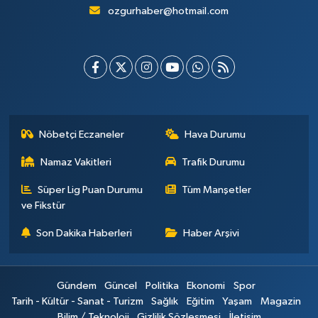
ozgurhaber@hotmail.com
Nöbetçi Eczaneler
Hava Durumu
Namaz Vakitleri
Trafik Durumu
Süper Lig Puan Durumu
Tüm Manşetler
ve Fikstür
Son Dakika Haberleri
Haber Arşivi
Gündem
Güncel
Politika
Ekonomi
Spor
Tarih - Kültür - Sanat - Turizm
Sağlık
Eğitim
Yaşam
Magazin
Bilim / Teknoloji
Gizlilik Sözleşmesi
İletişim