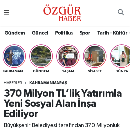
Alısveriş
MODA - GÜZELLİK
Nöbetçi Eczaneler
Gündem
Güncel
Politika
Spor
Tarih - Kültür 
Bilim / Teknoloji
Hava Durumu
Eğitim
Namaz Vakitleri
Ekonomi
Trafik Durumu
GÜNDEM
YAŞAM
SIYASET
DÜNYA
KAHRAMANMARAŞ
Güncel
Süper Lig Puan Durumu ve Fikstür
HABERLER
KAHRAMANMARAŞ
370 Milyon TL’lik Yatırımla
Gündem
Tüm Manşetler
Yeni Sosyal Alan İnşa
Magazin
Son Dakika Haberleri
Ediliyor
Büyükşehir Belediyesi tarafından 370 Milyonluk
Politika
Haber Arşivi