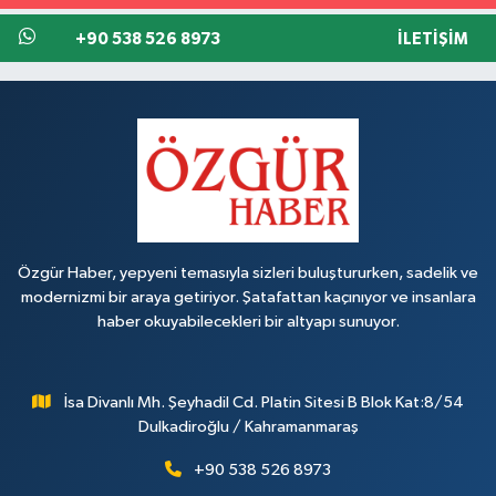
+90 538 526 8973
İLETIŞIM
Özgür Haber, yepyeni temasıyla sizleri buluştururken, sadelik ve
modernizmi bir araya getiriyor. Şatafattan kaçınıyor ve insanlara
haber okuyabilecekleri bir altyapı sunuyor.
İsa Divanlı Mh. Şeyhadil Cd. Platin Sitesi B Blok Kat:8/54
Dulkadiroğlu / Kahramanmaraş
+90 538 526 8973