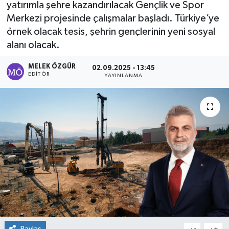
yatırımla şehre kazandırılacak Gençlik ve Spor
Merkezi projesinde çalışmalar başladı. Türkiye’ye
Sağlık
örnek olacak tesis, şehrin gençlerinin yeni sosyal
alanı olacak.
Spor
MELEK ÖZGÜR
02.09.2025 - 13:45
Tarih - Kültür - Sanat - Turizm
EDITÖR
YAYINLANMA
Yaşam
Paylaş
-
+