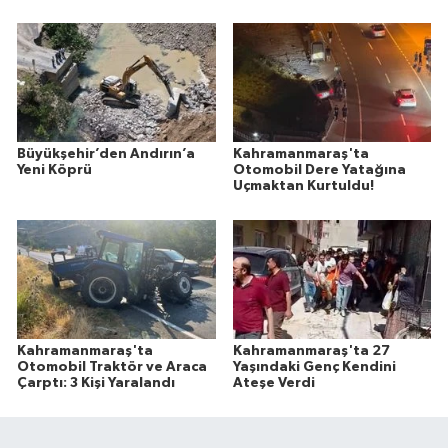
Büyükşehir’den Andırın’a
Kahramanmaraş'ta
Yeni Köprü
Otomobil Dere Yatağına
Uçmaktan Kurtuldu!
Kahramanmaraş'ta
Kahramanmaraş'ta 27
Otomobil Traktör ve Araca
Yaşındaki Genç Kendini
Çarptı: 3 Kişi Yaralandı
Ateşe Verdi