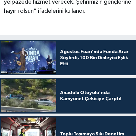
yelpazede hizmet verecek. Şehrimizin gençlerine
hayırlı olsun” ifadelerini kullandı.
Ağustos Fuarı’nda Funda Arar
Söyledi, 100 Bin Dinleyici Eşlik
Etti
Anadolu Otoyolu'nda
Kamyonet Çekiciye Çarptı!
Toplu Taşımaya Sıkı Denetim