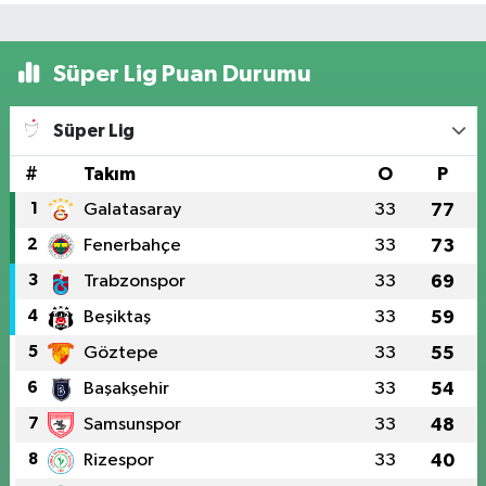
Süper Lig Puan Durumu
Süper Lig
#
Takım
O
P
1
Galatasaray
33
77
2
Fenerbahçe
33
73
3
Trabzonspor
33
69
4
Beşiktaş
33
59
5
Göztepe
33
55
6
Başakşehir
33
54
7
Samsunspor
33
48
8
Rizespor
33
40