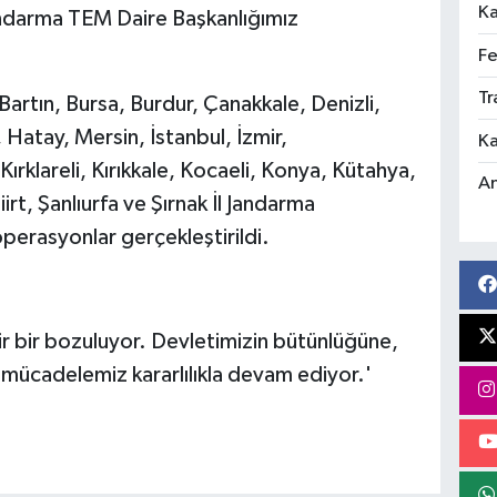
Ka
Jandarma TEM Daire Başkanlığımız
Fe
Tr
 Bartın, Bursa, Burdur, Çanakkale, Denizli,
Hatay, Mersin, İstanbul, İzmir,
Ka
rklareli, Kırıkkale, Kocaeli, Konya, Kütahya,
An
rt, Şanlıurfa ve Şırnak İl Jandarma
perasyonlar gerçekleştirildi.
 bir bir bozuluyor. Devletimizin bütünlüğüne,
 mücadelemiz kararlılıkla devam ediyor.'