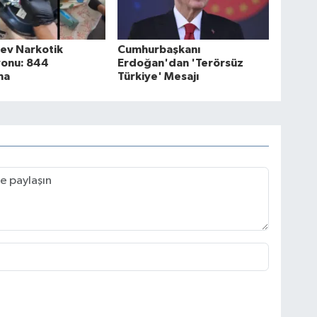
Dev Narkotik
Cumhurbaşkanı
onu: 844
Erdoğan'dan 'Terörsüz
ma
Türkiye' Mesajı