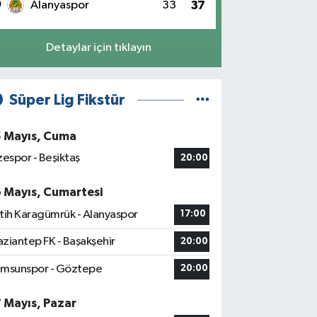
0
Alanyaspor
33
37
Detaylar için tıklayın
Süper Lig Fikstür
5 Mayıs, Cuma
zespor - Beşiktaş
20:00
6 Mayıs, Cumartesi
tih Karagümrük - Alanyaspor
17:00
ziantep FK - Başakşehir
20:00
msunspor - Göztepe
20:00
7 Mayıs, Pazar