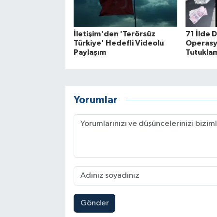
İletişim'den 'Terörsüz
71 İlde 
Türkiye' Hedefli Videolu
Operasy
Paylaşım
Tutukla
Yorumlar
Gönder