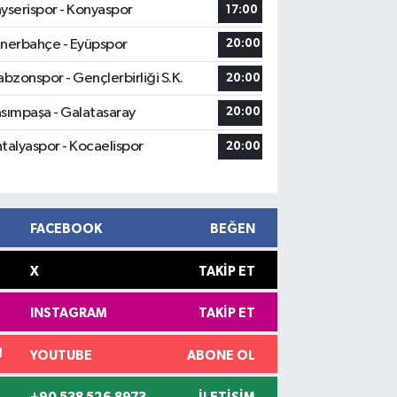
yserispor - Konyaspor
17:00
nerbahçe - Eyüpspor
20:00
abzonspor - Gençlerbirliği S.K.
20:00
sımpaşa - Galatasaray
20:00
talyaspor - Kocaelispor
20:00
FACEBOOK
BEĞEN
X
TAKIP ET
INSTAGRAM
TAKIP ET
YOUTUBE
ABONE OL