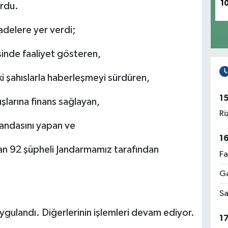
1
urdu.
adelere yer verdi;
sinde faaliyet gösteren,
ki şahıslarla haberleşmeyi sürdüren,
1
uşlarına finans sağlayan,
Ri
ndasını yapan ve
1
nan 92 şüpheli Jandarmamız tarafından
Fa
Ga
Sa
uygulandı. Diğerlerinin işlemleri devam ediyor.
1