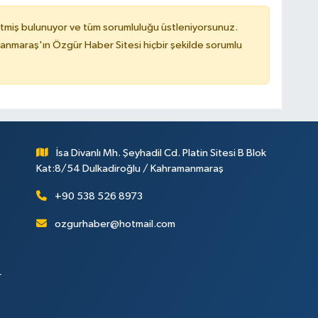
tmiş bulunuyor ve tüm sorumluluğu üstleniyorsunuz.
nmaraş'ın Özgür Haber Sitesi hiçbir şekilde sorumlu
İsa Divanlı Mh. Şeyhadil Cd. Platin Sitesi B Blok
Kat:8/54 Dulkadiroğlu / Kahramanmaraş
+90 538 526 8973
ozgurhaber@hotmail.com
r