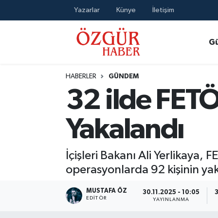
Yazarlar
Künye
İletişim
Alısveriş
MODA - GÜZELLİK
Nöbetçi Eczaneler
G
Bilim / Teknoloji
Hava Durumu
HABERLER
GÜNDEM
Eğitim
Namaz Vakitleri
32 ilde FET
Ekonomi
Trafik Durumu
Yakalandı
Güncel
Süper Lig Puan Durumu ve Fikstür
İçişleri Bakanı Ali Yerlikaya,
Gündem
Tüm Manşetler
operasyonlarda 92 kişinin yak
Magazin
Son Dakika Haberleri
MUSTAFA ÖZ
30.11.2025 - 10:05
3
EDITÖR
YAYINLANMA
Politika
Haber Arşivi