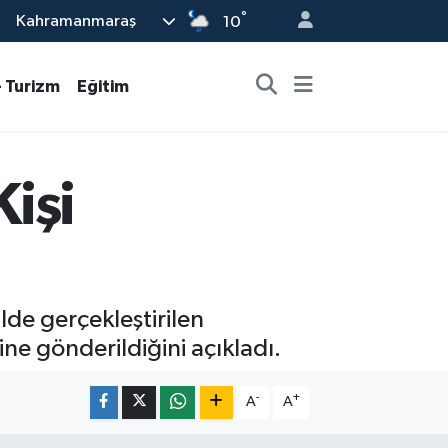
°
Kahramanmaraş
10
- Turizm
Eğitim
işi
lde gerçekleştirilen
ne gönderildiğini açıkladı.
-
+
A
A