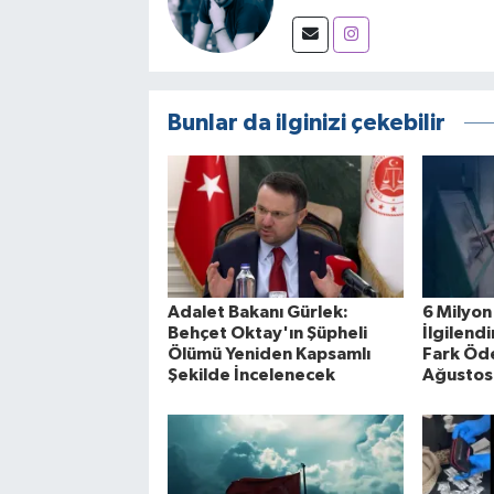
Bunlar da ilginizi çekebilir
Adalet Bakanı Gürlek:
6 Milyon
Behçet Oktay'ın Şüpheli
İlgilendi
Ölümü Yeniden Kapsamlı
Fark Öd
Şekilde İncelenecek
Ağustos