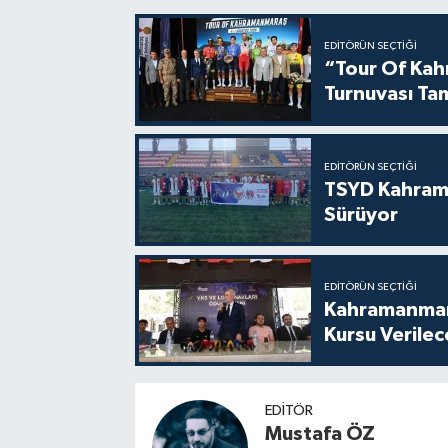
EDITÖRÜN SEÇTIĞI
“Tour Of Kahr
Turnuvası Ta
EDITÖRÜN SEÇTIĞI
TSYD Kahram
Sürüyor
EDITÖRÜN SEÇTIĞI
Kahramanmara
Kursu Verile
EDITÖR
Mustafa ÖZ