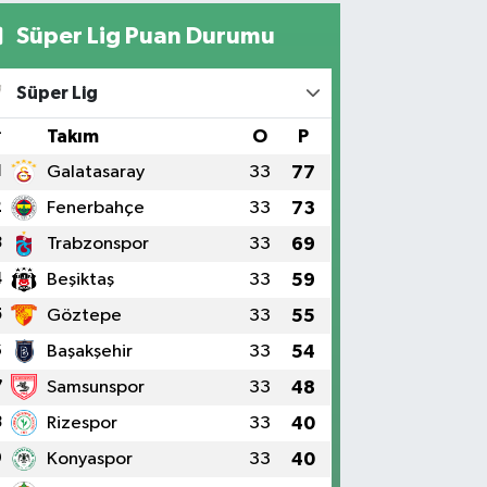
Süper Lig Puan Durumu
Süper Lig
#
Takım
O
P
1
Galatasaray
33
77
2
Fenerbahçe
33
73
3
Trabzonspor
33
69
4
Beşiktaş
33
59
5
Göztepe
33
55
6
Başakşehir
33
54
7
Samsunspor
33
48
8
Rizespor
33
40
9
Konyaspor
33
40