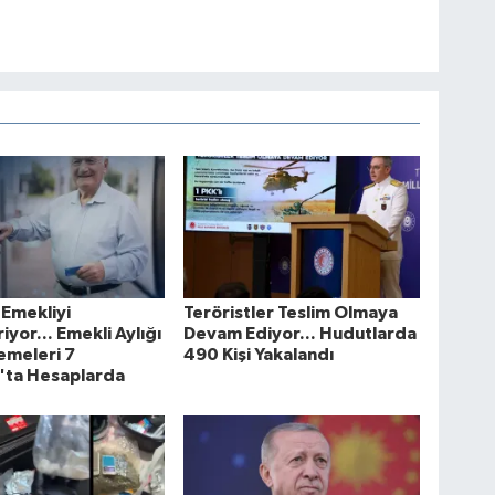
 Emekliyi
Teröristler Teslim Olmaya
riyor... Emekli Aylığı
Devam Ediyor... Hudutlarda
emeleri 7
490 Kişi Yakalandı
'ta Hesaplarda