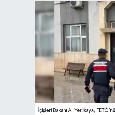
Sağlık
Spor
Tarih - Kültür - Sanat - Turizm
Yaşam
İçişleri Bakanı Ali Yerlikaya, FETÖ'