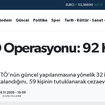
STERLİN
61,60380
%0.18
G.ALTIN
6862,09000
%0.19
ündem
Güncel
Politika
Spor
Tarih - Kültür - Sanat 
BİST100
14.598,00
%0
BITCOIN
79.591,74
%-1.82
DOLAR
45,43620
%0.02
Ö Operasyonu: 92 K
EURO
53,38690
%0.19
 FETÖ'nün güncel yapılanmasına yönelik 32 i
alandığını, 59 kişinin tutuklanarak cezaevi
0.11.2025 - 10:05
GÜNCELLEME