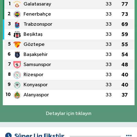
1
Galatasaray
33
77
2
Fenerbahçe
33
73
3
Trabzonspor
33
69
4
Beşiktaş
33
59
5
Göztepe
33
55
6
Başakşehir
33
54
7
Samsunspor
33
48
8
Rizespor
33
40
9
Konyaspor
33
40
10
Alanyaspor
33
37
Detaylar için tıklayın
Süper Lig Fikstür