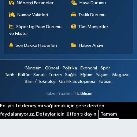
Nöbetçi Eczaneler
Hava Durumu
Namaz Vakitleri
Trafik Durumu
Süper Lig Puan Durumu
Tüm Manşetler
ve Fikstür
Son Dakika Haberleri
Haber Arşivi
Gündem
Güncel
Politika
Ekonomi
Spor
Tarih - Kültür - Sanat - Turizm
Sağlık
Eğitim
Yaşam
Magazin
Bilim / Teknoloji
Gizlilik Sözleşmesi
İletişim
Haber Yazılımı:
TE Bilişim
En iyi site deneyimi sağlamak için çerezlerden
faydalanıyoruz. Detaylar için lütfen tıklayın.
Tamam