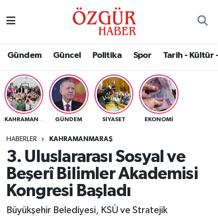
Alısveriş
MODA - GÜZELLİK
Nöbetçi Eczaneler
Gündem
Güncel
Politika
Spor
Tarih - Kültür 
Bilim / Teknoloji
Hava Durumu
Eğitim
Namaz Vakitleri
Ekonomi
Trafik Durumu
GÜNDEM
SIYASET
EKONOMI
KAHRAMANMARAŞ
Güncel
Süper Lig Puan Durumu ve Fikstür
HABERLER
KAHRAMANMARAŞ
3. Uluslararası Sosyal ve
Gündem
Tüm Manşetler
Beşerî Bilimler Akademisi
Magazin
Son Dakika Haberleri
Kongresi Başladı
Büyükşehir Belediyesi, KSÜ ve Stratejik
Politika
Haber Arşivi