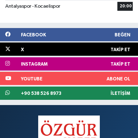
Antalyaspor - Kocaelispor
20:00
FACEBOOK
BEĞEN
X
TAKIP ET
INSTAGRAM
TAKIP ET
YOUTUBE
ABONE OL
+90 538 526 8973
İLETIŞIM