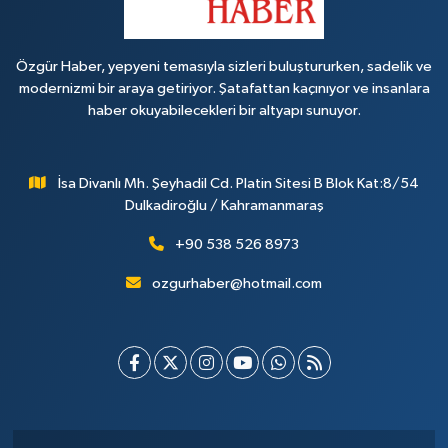
Özgür Haber, yepyeni temasıyla sizleri buluştururken, sadelik ve
modernizmi bir araya getiriyor. Şatafattan kaçınıyor ve insanlara
haber okuyabilecekleri bir altyapı sunuyor.
İsa Divanlı Mh. Şeyhadil Cd. Platin Sitesi B Blok Kat:8/54
Dulkadiroğlu / Kahramanmaraş
+90 538 526 8973
ozgurhaber@hotmail.com