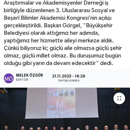
Araştırmalar ve Akademisyenler Derneği iş
birliğiyle düzenlenen 3. Uluslararası Sosyal ve
Sağlık
Beşerî Bilimler Akademisi Kongresi’nin açılışı
gerçekleştirildi. Başkan Görgel, “Büyükşehir
Spor
Belediyesi olarak attığımız her adımda,
Tarih - Kültür - Sanat - Turizm
yaptığımız her hizmette aileyi merkeze aldık.
Çünkü biliyoruz ki; güçlü aile olmazsa güçlü şehir
Yaşam
olmaz, güçlü millet olmaz. Bu duruşumuz bugün
olduğu gibi yarın da devam edecektir” dedi.
MELEK ÖZGÜR
21.11.2025 - 16:26
EDITÖR
YAYINLANMA