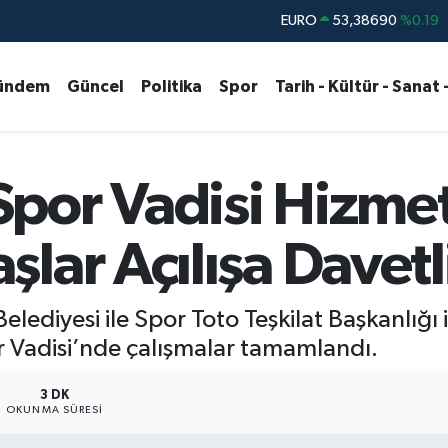
STERLİN
61,60380
%0.18
G.ALTIN
6862,09000
%0.19
ündem
Güncel
Politika
Spor
Tarih - Kültür - Sanat 
BİST100
14.598,00
%0
BITCOIN
79.591,74
%-1.82
DOLAR
45,43620
%0.02
or Vadisi Hizmete
EURO
53,38690
%0.19
lar Açılışa Davetl
diyesi ile Spor Toto Teşkilat Başkanlığı i
 Vadisi’nde çalışmalar tamamlandı.
3 DK
OKUNMA SÜRESI