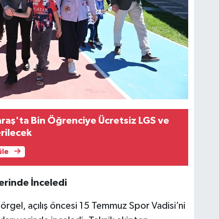
aş'ta Bin Öğrenciye Ücretsiz LGS ve
rilecek
üle
erinde İnceledi
örgel, açılış öncesi 15 Temmuz Spor Vadisi’ni