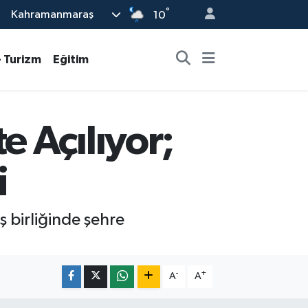
°
Kahramanmaraş
10
- Turizm
Eğitim
 Açılıyor;
i
ş birliğinde şehre
-
+
A
A