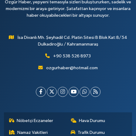
Özgür Haber, yepyeni temasıyla sizleri buluştururken, sadelik ve
modernizmi bir araya getiriyor. Şatafattan kaçınıyor ve insanlara
haber okuyabilecekleri bir altyapı sunuyor.
İsa Divanlı Mh. Şeyhadil Cd. Platin Sitesi B Blok Kat:8/54
Dulkadiroğlu / Kahramanmaraş
+90 538 526 8973
ozgurhaber@hotmail.com
Nöbetçi Eczaneler
Hava Durumu
Namaz Vakitleri
Trafik Durumu