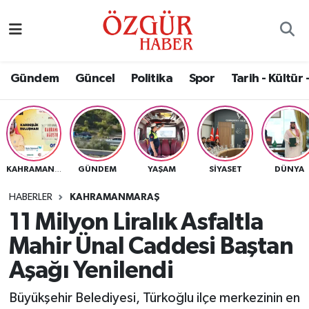
Alısveriş
MODA - GÜZELLİK
Nöbetçi Eczaneler
Gündem
Güncel
Politika
Spor
Tarih - Kültür 
Bilim / Teknoloji
Hava Durumu
Eğitim
Namaz Vakitleri
Ekonomi
Trafik Durumu
GÜNDEM
YAŞAM
SIYASET
DÜNYA
KAHRAMANMARAŞ
Güncel
Süper Lig Puan Durumu ve Fikstür
HABERLER
KAHRAMANMARAŞ
11 Milyon Liralık Asfaltla
Gündem
Tüm Manşetler
Mahir Ünal Caddesi Baştan
Magazin
Son Dakika Haberleri
Aşağı Yenilendi
Büyükşehir Belediyesi, Türkoğlu ilçe merkezinin en
Politika
Haber Arşivi