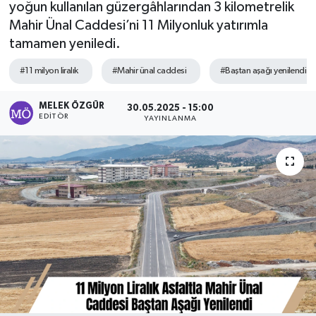
yoğun kullanılan güzergâhlarından 3 kilometrelik
Mahir Ünal Caddesi’ni 11 Milyonluk yatırımla
Sağlık
tamamen yeniledi.
Spor
#11 milyon liralık
#Mahir ünal caddesi
#Baştan aşağı yenilendi
Tarih - Kültür - Sanat - Turizm
MELEK ÖZGÜR
30.05.2025 - 15:00
EDITÖR
YAYINLANMA
Yaşam