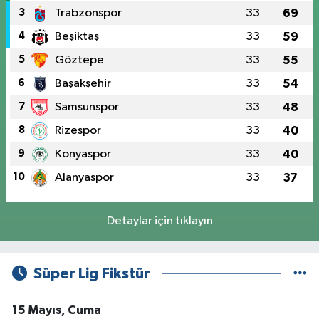
3
Trabzonspor
33
69
4
Beşiktaş
33
59
5
Göztepe
33
55
6
Başakşehir
33
54
7
Samsunspor
33
48
8
Rizespor
33
40
9
Konyaspor
33
40
10
Alanyaspor
33
37
Detaylar için tıklayın
Süper Lig Fikstür
15 Mayıs, Cuma