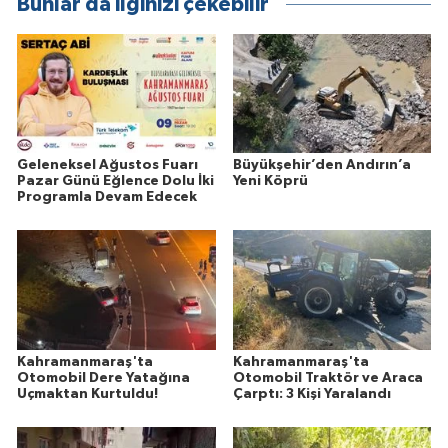
Bunlar da ilginizi çekebilir
Geleneksel Ağustos Fuarı
Büyükşehir’den Andırın’a
Pazar Günü Eğlence Dolu İki
Yeni Köprü
Programla Devam Edecek
Kahramanmaraş'ta
Kahramanmaraş'ta
Otomobil Dere Yatağına
Otomobil Traktör ve Araca
Uçmaktan Kurtuldu!
Çarptı: 3 Kişi Yaralandı