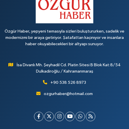
Özgür Haber, yepyeni temasıyla sizleri buluştururken, sadelik ve
modernizmi bir araya getiriyor. Şatafattan kaçınıyor ve insanlara
haber okuyabilecekleri bir altyapı sunuyor.
İsa Divanlı Mh. Şeyhadil Cd. Platin Sitesi B Blok Kat:8/54
Dulkadiroğlu / Kahramanmaraş
+90 538 526 8973
ozgurhaber@hotmail.com