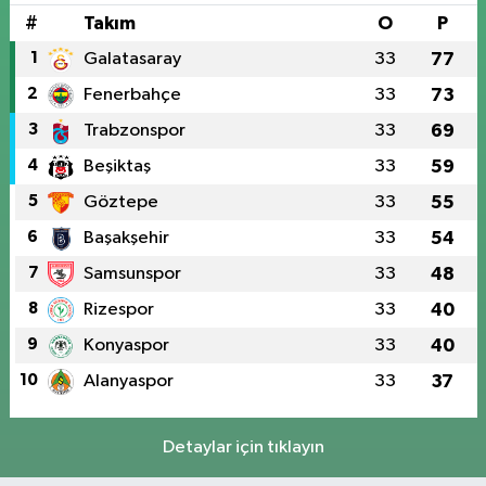
#
Takım
O
P
1
Galatasaray
33
77
2
Fenerbahçe
33
73
3
Trabzonspor
33
69
4
Beşiktaş
33
59
5
Göztepe
33
55
6
Başakşehir
33
54
7
Samsunspor
33
48
8
Rizespor
33
40
9
Konyaspor
33
40
10
Alanyaspor
33
37
Detaylar için tıklayın