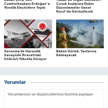
Cumhurbaşkanı Erdoğan'a
Çocuk Suçlarına İlişkin
Yönelik Eleştirilere Tepki
Düzenlemeler Genel
Kurul'da Görüşülecek
Savunma Ve Havacılık
Bakan Gürlek: Yanlarına
Sanayiide İhracattaki
Kalmayacak
İstikrarlı Yükseliş Sürüyor
Yorumlar