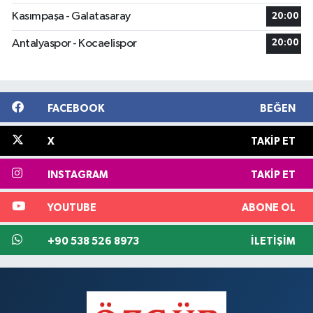
Kasımpaşa - Galatasaray
20:00
Antalyaspor - Kocaelispor
20:00
FACEBOOK
BEĞEN
X
TAKIP ET
INSTAGRAM
TAKIP ET
YOUTUBE
ABONE OL
+90 538 526 8973
İLETIŞIM