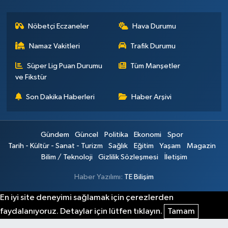
Nöbetçi Eczaneler
Hava Durumu
Namaz Vakitleri
Trafik Durumu
Süper Lig Puan Durumu
Tüm Manşetler
ve Fikstür
Son Dakika Haberleri
Haber Arşivi
Gündem
Güncel
Politika
Ekonomi
Spor
Tarih - Kültür - Sanat - Turizm
Sağlık
Eğitim
Yaşam
Magazin
Bilim / Teknoloji
Gizlilik Sözleşmesi
İletişim
Haber Yazılımı:
TE Bilişim
En iyi site deneyimi sağlamak için çerezlerden
faydalanıyoruz. Detaylar için lütfen tıklayın.
Tamam