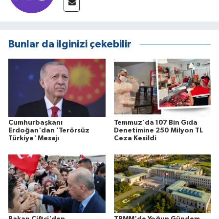
Bunlar da ilginizi çekebilir
Cumhurbaşkanı
Temmuz'da 107 Bin Gıda
Erdoğan'dan 'Terörsüz
Denetimine 250 Milyon TL
Türkiye' Mesajı
Ceza Kesildi
Bakan Çiftçi'den
TBMM'de Yoğun Gündem...