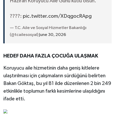
Haziran Koruyucu Aile Günü kutlu olsun.
????:
pic.twitter.com/XDqgocRApg
— T.C. Aile ve Sosyal Hizmetler Bakanlığı
(@tcailesosyal)
June 30, 2026
HEDEF DAHA FAZLA ÇOCUĞA ULAŞMAK
Koruyucu aile hizmetinin daha geniş kitlelere
ulaştırılması için çalışmaların sürdüğünü belirten
Bakan Göktaş, bu yıl 81 ilde düzenlenen 2 bin 249
etkinlikle toplumun farklı kesimlerine ulaşıldığını
ifade etti.