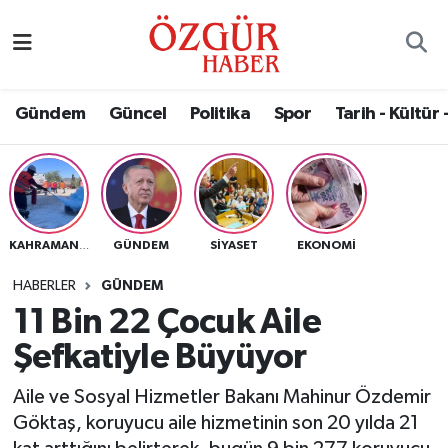
Alısveriş
MODA - GÜZELLİK
Nöbetçi Eczaneler
Gündem
Güncel
Politika
Spor
Tarih - Kültür 
Bilim / Teknoloji
Hava Durumu
Eğitim
Namaz Vakitleri
Ekonomi
Trafik Durumu
GÜNDEM
SIYASET
EKONOMI
KAHRAMANMARAŞ
Güncel
Süper Lig Puan Durumu ve Fikstür
HABERLER
GÜNDEM
11 Bin 22 Çocuk Aile
Gündem
Tüm Manşetler
Şefkatiyle Büyüyor
Magazin
Son Dakika Haberleri
Aile ve Sosyal Hizmetler Bakanı Mahinur Özdemir
Göktaş, koruyucu aile hizmetinin son 20 yılda 21
Politika
Haber Arşivi