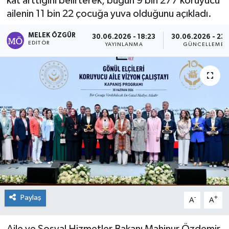
kat arttığını belirterek, bugün 9 bin 277 koruyucu
ailenin 11 bin 22 çocuğa yuva olduğunu açıkladı.
Sağlık
MELEK ÖZGÜR
30.06.2026 - 18:23
30.06.2026 - 23:
Spor
EDITÖR
YAYINLANMA
GÜNCELLEME
Tarih - Kültür - Sanat - Turizm
Yaşam
Paylaş
-
+
A
A