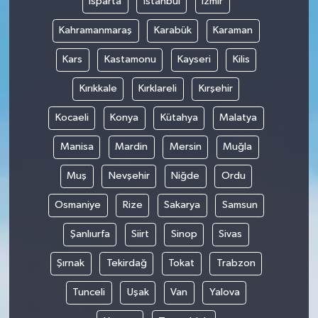
Isparta
İstanbul
İzmir
Kahramanmaraş
Karabük
Karaman
Kars
Kastamonu
Kayseri
Kilis
Kırıkkale
Kırklareli
Kırşehir
Kocaeli
Konya
Kütahya
Malatya
Manisa
Mardin
Mersin
Muğla
Muş
Nevşehir
Niğde
Ordu
Osmaniye
Rize
Sakarya
Samsun
Şanlıurfa
Siirt
Sinop
Sivas
Şırnak
Tekirdağ
Tokat
Trabzon
Tunceli
Uşak
Van
Yalova