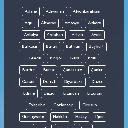
Adana
Adıyaman
Afyonkarahisar
Ağrı
Aksaray
Amasya
Ankara
Antalya
Ardahan
Artvin
Aydın
Balıkesir
Bartın
Batman
Bayburt
Bilecik
Bingöl
Bitlis
Bolu
Burdur
Bursa
Çanakkale
Çankırı
Çorum
Denizli
Diyarbakır
Düzce
Edirne
Elazığ
Erzincan
Erzurum
Eskişehir
Gaziantep
Giresun
Gümüşhane
Hakkâri
Hatay
Iğdır