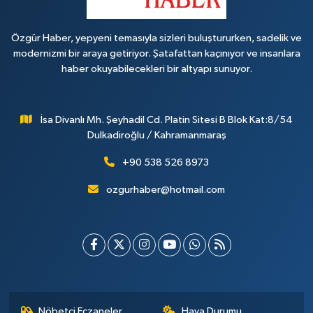
Özgür Haber, yepyeni temasıyla sizleri buluştururken, sadelik ve
modernizmi bir araya getiriyor. Şatafattan kaçınıyor ve insanlara
haber okuyabilecekleri bir altyapı sunuyor.
İsa Divanlı Mh. Şeyhadil Cd. Platin Sitesi B Blok Kat:8/54
Dulkadiroğlu / Kahramanmaraş
+90 538 526 8973
ozgurhaber@hotmail.com
Nöbetçi Eczaneler
Hava Durumu