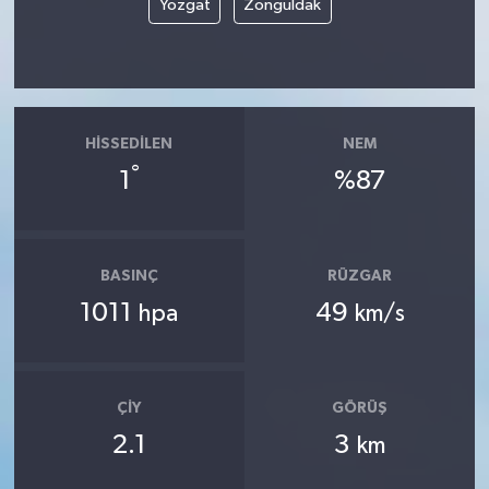
Yozgat
Zonguldak
HISSEDILEN
NEM
°
1
%87
BASINÇ
RÜZGAR
1011
49
hpa
km/s
ÇIY
GÖRÜŞ
2.1
3
km