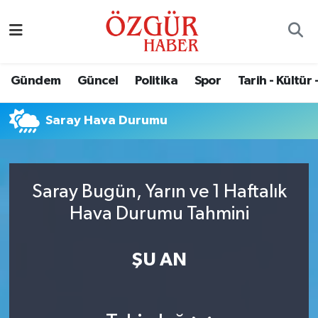
Alısveriş
MODA - GÜZELLİK
Nöbetçi Eczaneler
Gündem
Güncel
Politika
Spor
Tarih - Kültür 
Bilim / Teknoloji
Hava Durumu
Saray Hava Durumu
Eğitim
Namaz Vakitleri
Ekonomi
Trafik Durumu
Saray Bugün, Yarın ve 1 Haftalık
Güncel
Süper Lig Puan Durumu ve Fikstür
Hava Durumu Tahmini
Gündem
Tüm Manşetler
ŞU AN
Magazin
Son Dakika Haberleri
Politika
Haber Arşivi