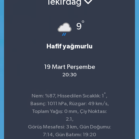
Tekirdağ
Sağlık
°
9
Spor
Tarih - Kültür - Sanat - Turizm
Hafif yağmurlu
Yaşam
19 Mart Perşembe
20:30
°
Nem: %87, Hissedilen Sıcaklık: 1
,
Basınç: 1011 hPa, Rüzgar: 49 km/s,
Toplam Yağış: 0 mm, Çiy Noktası:
2.1,
Görüş Mesafesi: 3 km, Gün Doğumu:
7:14, Gün Batımı: 19:20