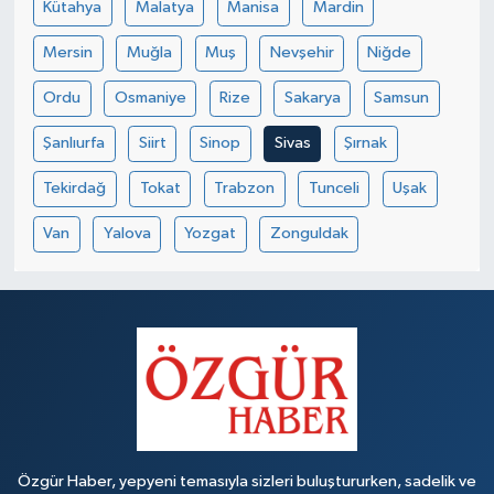
Kütahya
Malatya
Manisa
Mardin
Mersin
Muğla
Muş
Nevşehir
Niğde
Ordu
Osmaniye
Rize
Sakarya
Samsun
Şanlıurfa
Siirt
Sinop
Sivas
Şırnak
Tekirdağ
Tokat
Trabzon
Tunceli
Uşak
Van
Yalova
Yozgat
Zonguldak
Özgür Haber, yepyeni temasıyla sizleri buluştururken, sadelik ve