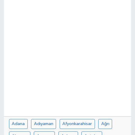
Sağlık
Spor
Tarih - Kültür - Sanat - Turizm
Yaşam
Adana
Adıyaman
Afyonkarahisar
Ağrı