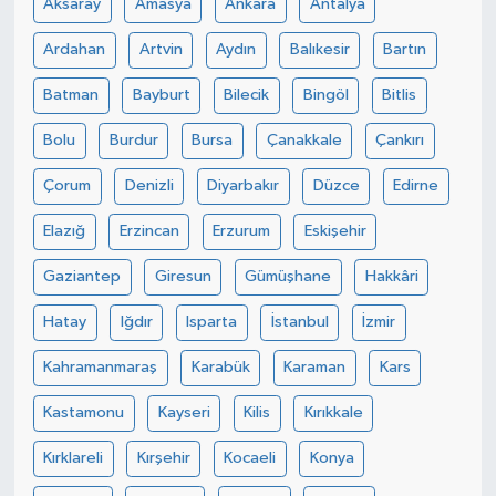
Aksaray
Amasya
Ankara
Antalya
Ardahan
Artvin
Aydın
Balıkesir
Bartın
Batman
Bayburt
Bilecik
Bingöl
Bitlis
Bolu
Burdur
Bursa
Çanakkale
Çankırı
Çorum
Denizli
Diyarbakır
Düzce
Edirne
Elazığ
Erzincan
Erzurum
Eskişehir
Gaziantep
Giresun
Gümüşhane
Hakkâri
Hatay
Iğdır
Isparta
İstanbul
İzmir
Kahramanmaraş
Karabük
Karaman
Kars
Kastamonu
Kayseri
Kilis
Kırıkkale
Kırklareli
Kırşehir
Kocaeli
Konya