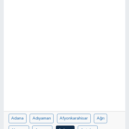
Sağlık
Spor
Tarih - Kültür - Sanat - Turizm
Yaşam
Adana
Adıyaman
Afyonkarahisar
Ağrı