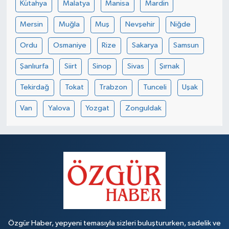
Kütahya
Malatya
Manisa
Mardin
Mersin
Muğla
Muş
Nevşehir
Niğde
Ordu
Osmaniye
Rize
Sakarya
Samsun
Şanlıurfa
Siirt
Sinop
Sivas
Şırnak
Tekirdağ
Tokat
Trabzon
Tunceli
Uşak
Van
Yalova
Yozgat
Zonguldak
Özgür Haber, yepyeni temasıyla sizleri buluştururken, sadelik ve