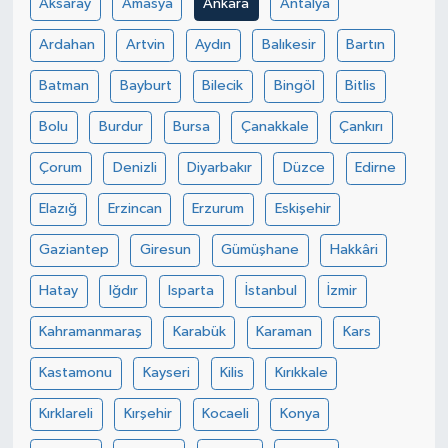
Aksaray
Amasya
Ankara
Antalya
Ardahan
Artvin
Aydın
Balıkesir
Bartın
Batman
Bayburt
Bilecik
Bingöl
Bitlis
Bolu
Burdur
Bursa
Çanakkale
Çankırı
Çorum
Denizli
Diyarbakır
Düzce
Edirne
Elazığ
Erzincan
Erzurum
Eskişehir
Gaziantep
Giresun
Gümüşhane
Hakkâri
Hatay
Iğdır
Isparta
İstanbul
İzmir
Kahramanmaraş
Karabük
Karaman
Kars
Kastamonu
Kayseri
Kilis
Kırıkkale
Kırklareli
Kırşehir
Kocaeli
Konya