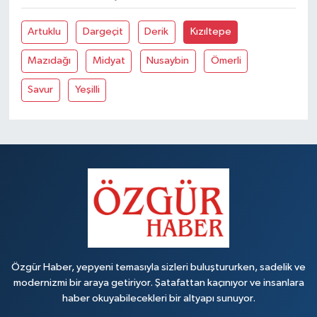
Artuklu
Dargeçit
Derik
Kızıltepe
Mazıdağı
Midyat
Nusaybin
Ömerli
Savur
Yeşilli
Özgür Haber, yepyeni temasıyla sizleri buluştururken, sadelik ve
modernizmi bir araya getiriyor. Şatafattan kaçınıyor ve insanlara
haber okuyabilecekleri bir altyapı sunuyor.