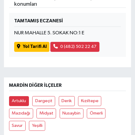
konumları
TAMTAMIŞ ECZANESİ
NUR MAHALLE 5. SOKAK NO:1 E
Yol Tarifi Al
0 (482) 502 22 47
MARDIN DIĞER İLÇELER
Artuklu
Dargeçit
Derik
Kızıltepe
Mazıdağı
Midyat
Nusaybin
Ömerli
Savur
Yeşilli