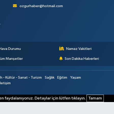
ozgurhaber@hotmail.com
r
Hava Durumu
Namaz Vakitleri
üm Manşetler
Son Dakika Haberleri
ih - Kültür - Sanat - Turizm
Sağlık
Eğitim
Yaşam
İletişim
n faydalanıyoruz. Detaylar için lütfen tıklayın.
Tamam