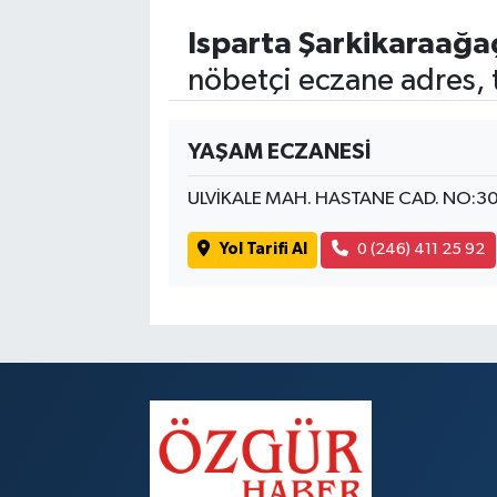
Isparta Şarkikaraağa
nöbetçi eczane adres, 
YAŞAM ECZANESİ
ULVİKALE MAH. HASTANE CAD. NO:3
Yol Tarifi Al
0 (246) 411 25 92