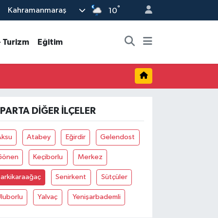
°
Kahramanmaraş
10
- Turizm
Eğitim
SPARTA DIĞER İLÇELER
Aksu
Atabey
Eğirdir
Gelendost
Gönen
Keçiborlu
Merkez
arkikaraağaç
Senirkent
Sütçüler
luborlu
Yalvaç
Yenişarbademli