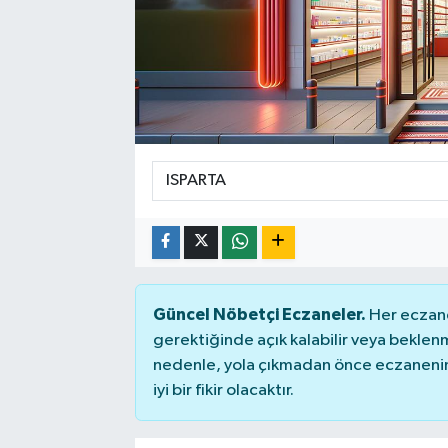
Sağlık
Spor
Tarih - Kültür - Sanat - Turizm
Yaşam
Güncel Nöbetçi Eczaneler.
Her eczane
gerektiğinde açık kalabilir veya bekle
nedenle, yola çıkmadan önce eczanenin 
iyi bir fikir olacaktır.