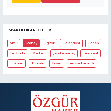
ISPARTA DIĞER İLÇELER
Aksu
Atabey
Eğirdir
Gelendost
Gönen
Keçiborlu
Merkez
Şarkikaraağaç
Senirkent
Sütçüler
Uluborlu
Yalvaç
Yenişarbademli