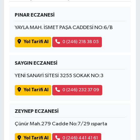
PINAR ECZANESİ
YAYLA MAH. İSMET PAŞA CADDESİ NO:6/B
Yol Tarifi Al
0 (246) 218 38 05
SAYGIN ECZANESİ
YENİ SANAYİ SİTESİ 3255 SOKAK NO:3
Yol Tarifi Al
0 (246) 232 37 09
ZEYNEP ECZANESİ
Çünür Mah.279 Cadde No:7/29 ısparta
Yol Tarifi Al
0 (246) 441 41 61