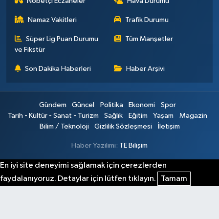
Nöbetçi Eczaneler
Hava Durumu
Namaz Vakitleri
Trafik Durumu
Süper Lig Puan Durumu
Tüm Manşetler
ve Fikstür
Son Dakika Haberleri
Haber Arşivi
Gündem
Güncel
Politika
Ekonomi
Spor
Tarih - Kültür - Sanat - Turizm
Sağlık
Eğitim
Yaşam
Magazin
Bilim / Teknoloji
Gizlilik Sözleşmesi
İletişim
Haber Yazılımı:
TE Bilişim
En iyi site deneyimi sağlamak için çerezlerden
faydalanıyoruz. Detaylar için lütfen tıklayın.
Tamam