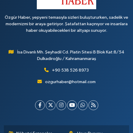
Özgür Haber, yepyeni temasıyla sizleri buluştururken, sadelik ve
modernizmi bir araya getiriyor. Şatafattan kaçınıyor ve insanlara
haber okuyabilecekleri bir altyapı sunuyor.
İsa Divanlı Mh. Şeyhadil Cd. Platin Sitesi B Blok Kat:8/54
Dulkadiroğlu / Kahramanmaraş
+90 538 526 8973
ozgurhaber@hotmail.com