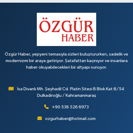
Özgür Haber, yepyeni temasıyla sizleri buluştururken, sadelik ve
modernizmi bir araya getiriyor. Şatafattan kaçınıyor ve insanlara
haber okuyabilecekleri bir altyapı sunuyor.
İsa Divanlı Mh. Şeyhadil Cd. Platin Sitesi B Blok Kat:8/54
Dulkadiroğlu / Kahramanmaraş
+90 538 526 8973
ozgurhaber@hotmail.com