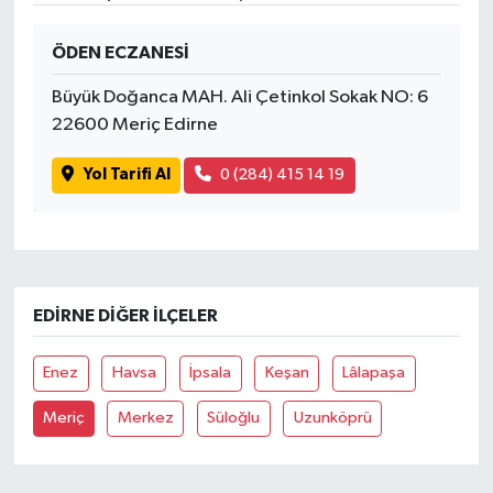
ÖDEN ECZANESİ
Büyük Doğanca MAH. Ali Çetinkol Sokak NO: 6
22600 Meriç Edirne
Yol Tarifi Al
0 (284) 415 14 19
EDIRNE DIĞER İLÇELER
Enez
Havsa
İpsala
Keşan
Lâlapaşa
Meriç
Merkez
Süloğlu
Uzunköprü