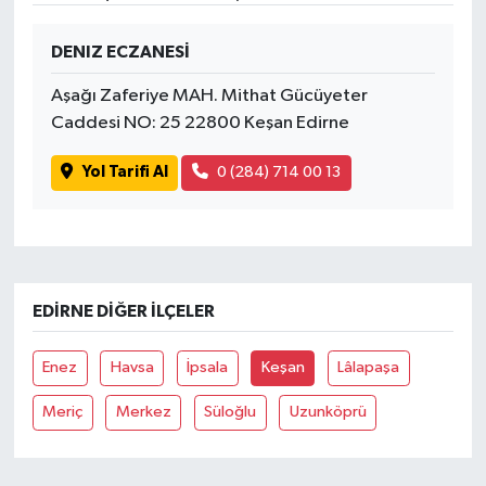
DENIZ ECZANESİ
Aşağı Zaferiye MAH. Mithat Gücüyeter
Caddesi NO: 25 22800 Keşan Edirne
Yol Tarifi Al
0 (284) 714 00 13
EDIRNE DIĞER İLÇELER
Enez
Havsa
İpsala
Keşan
Lâlapaşa
Meriç
Merkez
Süloğlu
Uzunköprü