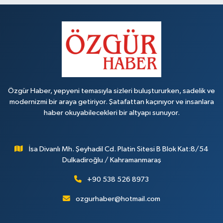
Özgür Haber, yepyeni temasıyla sizleri buluştururken, sadelik ve
modernizmi bir araya getiriyor. Şatafattan kaçınıyor ve insanlara
haber okuyabilecekleri bir altyapı sunuyor.
İsa Divanlı Mh. Şeyhadil Cd. Platin Sitesi B Blok Kat:8/54
Dulkadiroğlu / Kahramanmaraş
+90 538 526 8973
ozgurhaber@hotmail.com