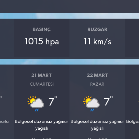
BASINÇ
RÜZGAR
1015
11
hpa
km/s
21 MART
22 MART
CUMARTESI
PAZAR
°
°
°
7
7
murlu
Bölgesel düzensiz yağmur
Bölgesel düzensiz yağmur
Bölge
yağışlı
yağışlı