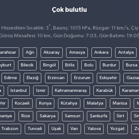
Çok bulutlu
°
Hissedilen Sıcaklık: 3
, Basınç: 1015 hPa, Rüzgar: 11 km/s, Çiy 
Görüş Mesafesi: 10 km, Gün Doğumu: 7:03, Gün Batımı: 19:0
arahisar
Ağrı
Aksaray
Amasya
Ankara
Antalya
yburt
Bilecik
Bingöl
Bitlis
Bolu
Burdur
Bursa
Edirne
Elazığ
Erzincan
Erzurum
Eskişehir
Gazia
a
İstanbul
İzmir
Kahramanmaraş
Karabük
Karama
hir
Kocaeli
Konya
Kütahya
Malatya
Manisa
aniye
Rize
Sakarya
Samsun
Şanlıurfa
Siirt
Si
Trabzon
Tunceli
Uşak
Van
Yalova
Yozgat
Z