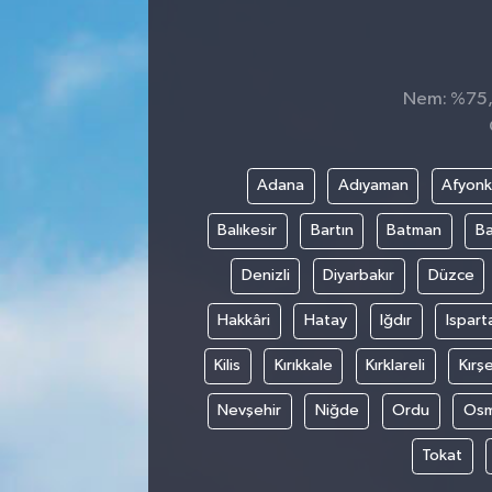
Sağlık
Spor
Nem: %75, 
Tarih - Kültür - Sanat - Turizm
Adana
Adıyaman
Afyonk
Yaşam
Balıkesir
Bartın
Batman
Ba
Denizli
Diyarbakır
Düzce
Hakkâri
Hatay
Iğdır
Ispart
Kilis
Kırıkkale
Kırklareli
Kırşe
Nevşehir
Niğde
Ordu
Osm
Tokat