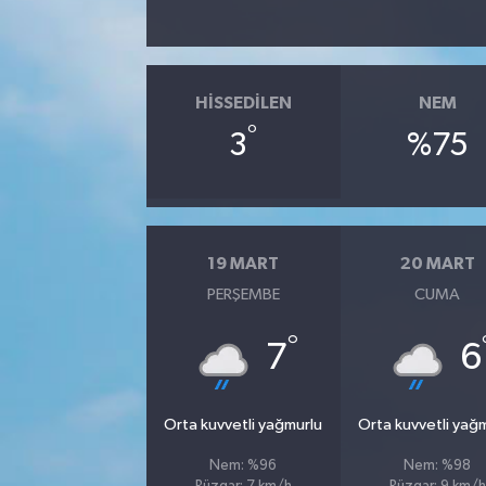
HISSEDILEN
NEM
°
3
%75
19 MART
20 MART
PERŞEMBE
CUMA
°
7
6
Orta kuvvetli yağmurlu
Orta kuvvetli yağ
Nem: %96
Nem: %98