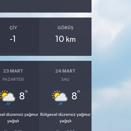
ÇIY
GÖRÜŞ
-1
10
km
23 MART
24 MART
PAZARTESI
SALI
°
°
8
8
sel düzensiz yağmur
Bölgesel düzensiz yağmur
yağışlı
yağışlı