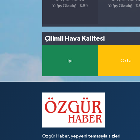
Rüzgar: 7 km/h
Rüzgar: 9 km/h
Yağış Olasılığı: %89
Yağış Olasılığı: 
Çilimli Hava Kalitesi
İyi
Orta
Özgür Haber, yepyeni temasıyla sizleri