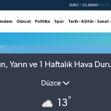
EURO
53,38690
%0.19
STERLİN
61,60380
%0.18
ündem
Güncel
Politika
Spor
Tarih - Kültür - Sanat 
G.ALTIN
6862,09000
%0.19
BİST100
14.598,00
%0
u
BITCOIN
79.591,74
%-1.82
DOLAR
45,43620
%0.02
ün, Yarın ve 1 Haftalık Hava Du
Düzce
°
13