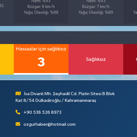
Nem: %93
Nem: %93
%82
Rüzgar: 6 km/h
Rüzgar: 7 km/h
Yağış Olasılığı: %88
Yağış Olasılığı: %89
Ya
Hassaslar için sağlıksız
3
Sağlıksız
İsa Divanlı Mh. Şeyhadil Cd. Platin Sitesi B Blok
Kat:8/54 Dulkadiroğlu / Kahramanmaraş
+90 538 526 8973
ozgurhaber@hotmail.com