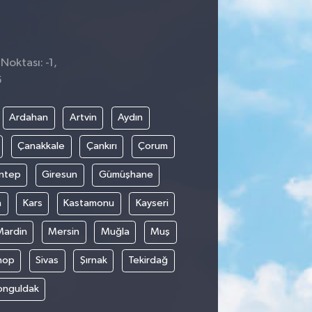
Noktası: -1,
5
Ardahan
Artvin
Aydın
Çanakkale
Çankırı
Çorum
ntep
Giresun
Gümüşhane
n
Kars
Kastamonu
Kayseri
Mardin
Mersin
Muğla
Muş
nop
Sivas
Şırnak
Tekirdağ
onguldak