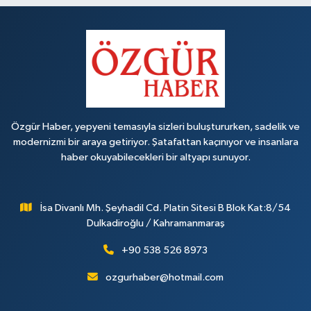
Özgür Haber, yepyeni temasıyla sizleri buluştururken, sadelik ve
modernizmi bir araya getiriyor. Şatafattan kaçınıyor ve insanlara
haber okuyabilecekleri bir altyapı sunuyor.
İsa Divanlı Mh. Şeyhadil Cd. Platin Sitesi B Blok Kat:8/54
Dulkadiroğlu / Kahramanmaraş
+90 538 526 8973
ozgurhaber@hotmail.com