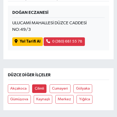
DOĞAN ECZANESİ
ULUCAMİ MAHALLESİ DÜZCE CADDESİ
NO:49/3
Yol Tarifi Al
0 (380) 681 55 78
DÜZCE DIĞER İLÇELER
Akçakoca
Çilimli
Cumayeri
Gölyaka
Gümüşova
Kaynaşlı
Merkez
Yığılca