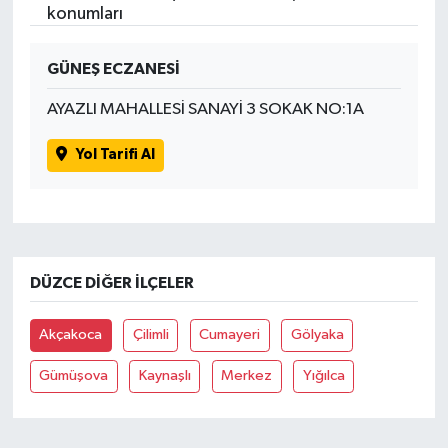
konumları
GÜNEŞ ECZANESİ
AYAZLI MAHALLESİ SANAYİ 3 SOKAK NO:1A
Yol Tarifi Al
DÜZCE DIĞER İLÇELER
Akçakoca
Çilimli
Cumayeri
Gölyaka
Gümüşova
Kaynaşlı
Merkez
Yığılca