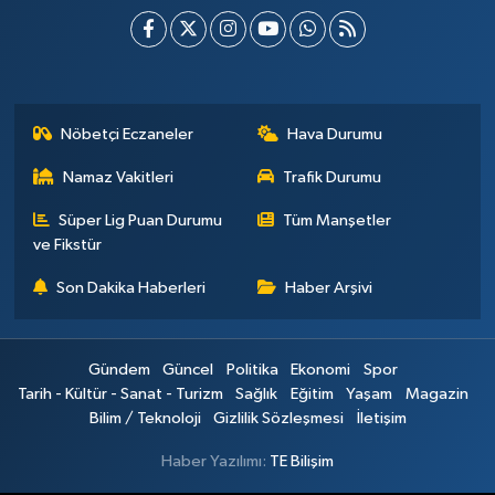
Nöbetçi Eczaneler
Hava Durumu
Namaz Vakitleri
Trafik Durumu
Süper Lig Puan Durumu
Tüm Manşetler
ve Fikstür
Son Dakika Haberleri
Haber Arşivi
Gündem
Güncel
Politika
Ekonomi
Spor
Tarih - Kültür - Sanat - Turizm
Sağlık
Eğitim
Yaşam
Magazin
Bilim / Teknoloji
Gizlilik Sözleşmesi
İletişim
Haber Yazılımı:
TE Bilişim