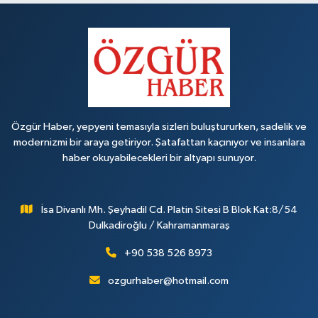
Özgür Haber, yepyeni temasıyla sizleri buluştururken, sadelik ve
modernizmi bir araya getiriyor. Şatafattan kaçınıyor ve insanlara
haber okuyabilecekleri bir altyapı sunuyor.
İsa Divanlı Mh. Şeyhadil Cd. Platin Sitesi B Blok Kat:8/54
Dulkadiroğlu / Kahramanmaraş
+90 538 526 8973
ozgurhaber@hotmail.com