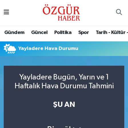
Alısveriş
MODA - GÜZELLİK
Nöbetçi Eczaneler
Gündem
Güncel
Politika
Spor
Tarih - Kültür 
Bilim / Teknoloji
Hava Durumu
Yayladere Hava Durumu
Eğitim
Namaz Vakitleri
Ekonomi
Trafik Durumu
Yayladere Bugün, Yarın ve 1
Güncel
Süper Lig Puan Durumu ve Fikstür
Haftalık Hava Durumu Tahmini
Gündem
Tüm Manşetler
ŞU AN
Magazin
Son Dakika Haberleri
Politika
Haber Arşivi