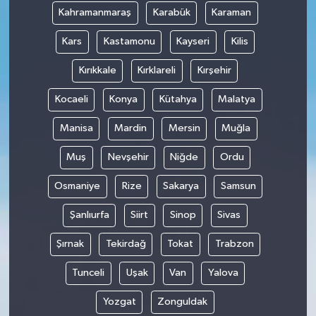
Kahramanmaraş
Karabük
Karaman
Kars
Kastamonu
Kayseri
Kilis
Kırıkkale
Kırklareli
Kırşehir
Kocaeli
Konya
Kütahya
Malatya
Manisa
Mardin
Mersin
Muğla
Muş
Nevşehir
Niğde
Ordu
Osmaniye
Rize
Sakarya
Samsun
Şanlıurfa
Siirt
Sinop
Sivas
Şırnak
Tekirdağ
Tokat
Trabzon
Tunceli
Uşak
Van
Yalova
Yozgat
Zonguldak