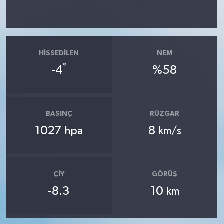
HISSEDILEN
NEM
°
-4
%58
BASINÇ
RÜZGAR
1027
8
hpa
km/s
ÇIY
GÖRÜŞ
-8.3
10
km