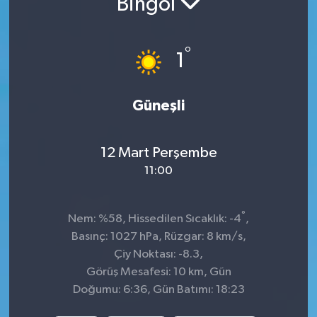
Bingöl
Sağlık
°
1
Spor
Tarih - Kültür - Sanat - Turizm
Güneşli
Yaşam
12 Mart Perşembe
11:00
°
Nem: %58, Hissedilen Sıcaklık: -4
,
Basınç: 1027 hPa, Rüzgar: 8 km/s,
Çiy Noktası: -8.3,
Görüş Mesafesi: 10 km, Gün
Doğumu: 6:36, Gün Batımı: 18:23