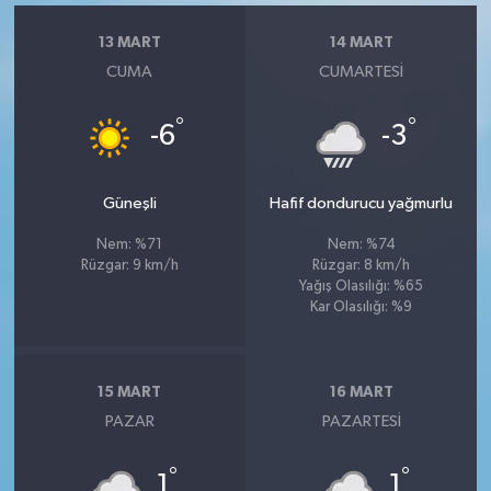
13 MART
14 MART
CUMA
CUMARTESI
°
°
-6
-3
Güneşli
Hafif dondurucu yağmurlu
Nem: %71
Nem: %74
Rüzgar: 9 km/h
Rüzgar: 8 km/h
Yağış Olasılığı: %65
Kar Olasılığı: %9
15 MART
16 MART
PAZAR
PAZARTESI
°
°
1
1