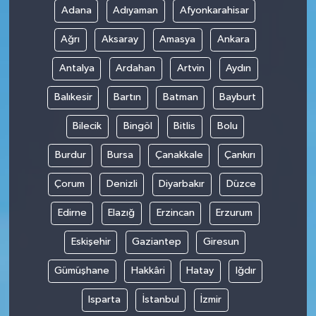
Adana
Adıyaman
Afyonkarahisar
Ağrı
Aksaray
Amasya
Ankara
Antalya
Ardahan
Artvin
Aydın
Balıkesir
Bartın
Batman
Bayburt
Bilecik
Bingöl
Bitlis
Bolu
Burdur
Bursa
Çanakkale
Çankırı
Çorum
Denizli
Diyarbakır
Düzce
Edirne
Elazığ
Erzincan
Erzurum
Eskişehir
Gaziantep
Giresun
Gümüşhane
Hakkâri
Hatay
Iğdır
Isparta
İstanbul
İzmir