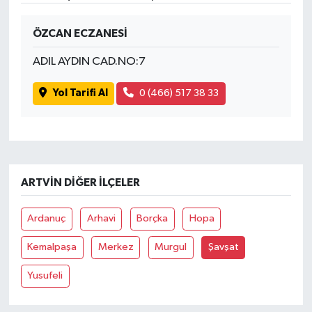
ÖZCAN ECZANESİ
ADIL AYDIN CAD.NO:7
Yol Tarifi Al
0 (466) 517 38 33
ARTVIN DIĞER İLÇELER
Ardanuç
Arhavi
Borçka
Hopa
Kemalpaşa
Merkez
Murgul
Şavşat
Yusufeli