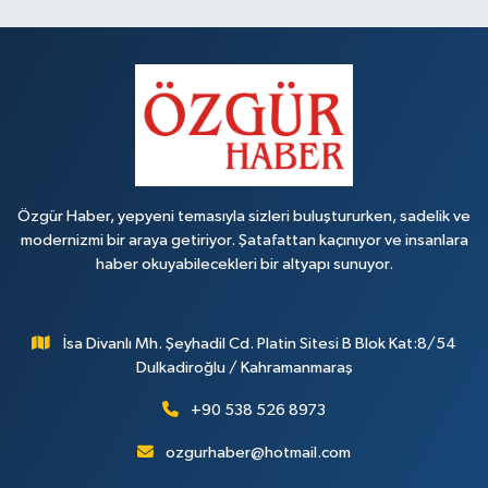
Özgür Haber, yepyeni temasıyla sizleri buluştururken, sadelik ve
modernizmi bir araya getiriyor. Şatafattan kaçınıyor ve insanlara
haber okuyabilecekleri bir altyapı sunuyor.
İsa Divanlı Mh. Şeyhadil Cd. Platin Sitesi B Blok Kat:8/54
Dulkadiroğlu / Kahramanmaraş
+90 538 526 8973
ozgurhaber@hotmail.com