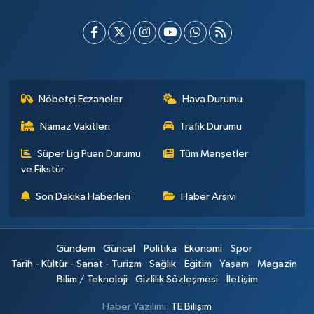
Nöbetçi Eczaneler
Hava Durumu
Namaz Vakitleri
Trafik Durumu
Süper Lig Puan Durumu
Tüm Manşetler
ve Fikstür
Son Dakika Haberleri
Haber Arşivi
Gündem
Güncel
Politika
Ekonomi
Spor
Tarih - Kültür - Sanat - Turizm
Sağlık
Eğitim
Yaşam
Magazin
Bilim / Teknoloji
Gizlilik Sözleşmesi
İletişim
Haber Yazılımı:
TE Bilişim