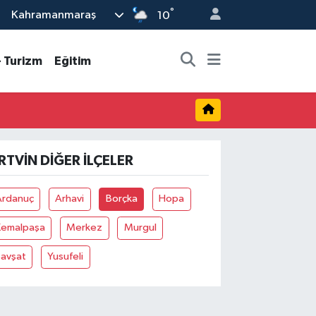
°
Kahramanmaraş
10
- Turizm
Eğitim
RTVIN DIĞER İLÇELER
Ardanuç
Arhavi
Borçka
Hopa
Kemalpaşa
Merkez
Murgul
Şavşat
Yusufeli