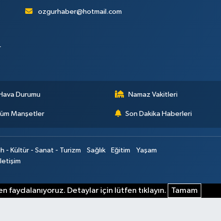
ozgurhaber@hotmail.com
r
Hava Durumu
Namaz Vakitleri
üm Manşetler
Son Dakika Haberleri
ih - Kültür - Sanat - Turizm
Sağlık
Eğitim
Yaşam
İletişim
n faydalanıyoruz. Detaylar için lütfen tıklayın.
Tamam