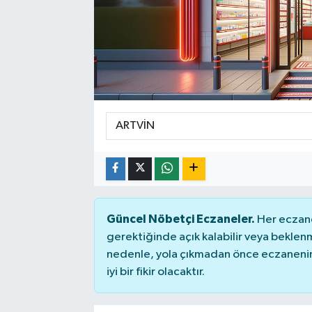
Sağlık
Spor
Tarih - Kültür - Sanat - Turizm
Yaşam
Güncel Nöbetçi Eczaneler.
Her eczane
gerektiğinde açık kalabilir veya bekle
nedenle, yola çıkmadan önce eczanenin 
iyi bir fikir olacaktır.