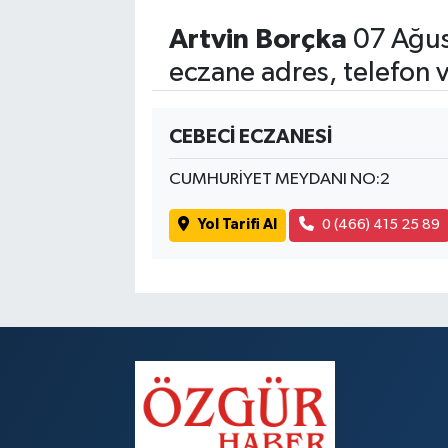
Artvin Borçka
07 Ağus
eczane adres, telefon 
CEBECİ ECZANESİ
CUMHURİYET MEYDANI NO:2
Yol Tarifi Al
0 (466) 415 25 89