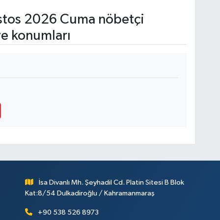
tos 2026 Cuma nöbetçi
ve konumları
İsa Divanlı Mh. Şeyhadil Cd. Platin Sitesi B Blok
Kat:8/54 Dulkadiroğlu / Kahramanmaraş
+90 538 526 8973