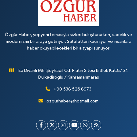
Özgür Haber, yepyeni temasıyla sizleri buluştururken, sadelik ve
modernizmi bir araya getiriyor. Şatafattan kaçınıyor ve insanlara
haber okuyabilecekleri bir altyapı sunuyor.
İsa Divanlı Mh. Şeyhadil Cd. Platin Sitesi B Blok Kat:8/54
Dulkadiroğlu / Kahramanmaraş
+90 538 526 8973
ozgurhaber@hotmail.com