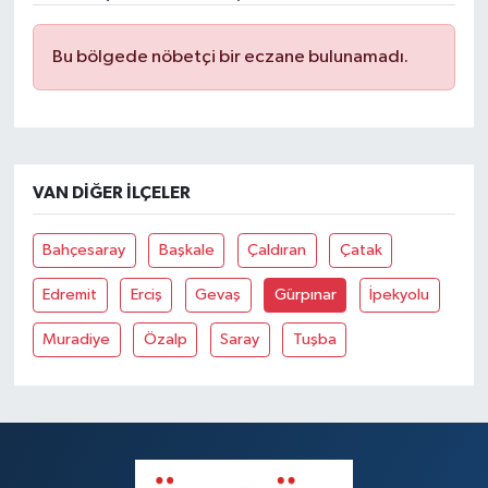
Bu bölgede nöbetçi bir eczane bulunamadı.
VAN DIĞER İLÇELER
Bahçesaray
Başkale
Çaldıran
Çatak
Edremit
Erciş
Gevaş
Gürpınar
İpekyolu
Muradiye
Özalp
Saray
Tuşba