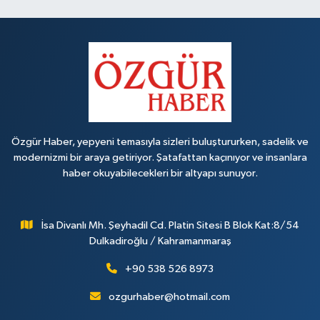
Özgür Haber, yepyeni temasıyla sizleri buluştururken, sadelik ve
modernizmi bir araya getiriyor. Şatafattan kaçınıyor ve insanlara
haber okuyabilecekleri bir altyapı sunuyor.
İsa Divanlı Mh. Şeyhadil Cd. Platin Sitesi B Blok Kat:8/54
Dulkadiroğlu / Kahramanmaraş
+90 538 526 8973
ozgurhaber@hotmail.com