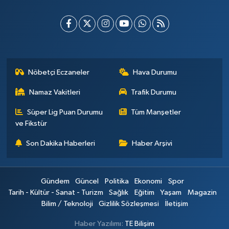
Nöbetçi Eczaneler
Hava Durumu
Namaz Vakitleri
Trafik Durumu
Süper Lig Puan Durumu
Tüm Manşetler
ve Fikstür
Son Dakika Haberleri
Haber Arşivi
Gündem
Güncel
Politika
Ekonomi
Spor
Tarih - Kültür - Sanat - Turizm
Sağlık
Eğitim
Yaşam
Magazin
Bilim / Teknoloji
Gizlilik Sözleşmesi
İletişim
Haber Yazılımı:
TE Bilişim