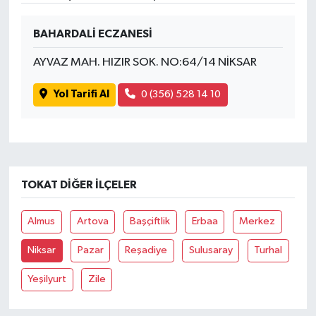
BAHARDALİ ECZANESİ
AYVAZ MAH. HIZIR SOK. NO:64/14 NİKSAR
Yol Tarifi Al
0 (356) 528 14 10
TOKAT DIĞER İLÇELER
Almus
Artova
Başçiftlik
Erbaa
Merkez
Niksar
Pazar
Reşadiye
Sulusaray
Turhal
Yeşilyurt
Zile