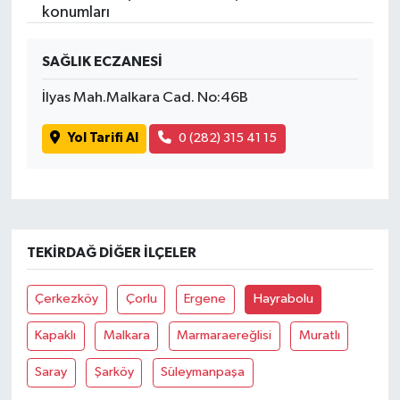
konumları
SAĞLIK ECZANESİ
İlyas Mah.Malkara Cad. No:46B
Yol Tarifi Al
0 (282) 315 41 15
TEKIRDAĞ DIĞER İLÇELER
Çerkezköy
Çorlu
Ergene
Hayrabolu
Kapaklı
Malkara
Marmaraereğlisi
Muratlı
Saray
Şarköy
Süleymanpaşa