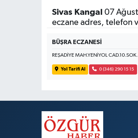
Sivas Kangal
07 Ağust
eczane adres, telefon 
BÜŞRA ECZANESİ
REŞADİYE MAH.YENİYOL CAD.10.SOK
Yol Tarifi Al
0 (346) 290 15 15