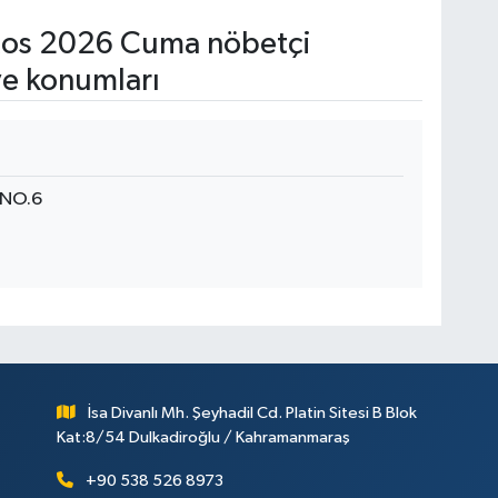
os 2026 Cuma nöbetçi
ve konumları
.NO.6
İsa Divanlı Mh. Şeyhadil Cd. Platin Sitesi B Blok
Kat:8/54 Dulkadiroğlu / Kahramanmaraş
+90 538 526 8973