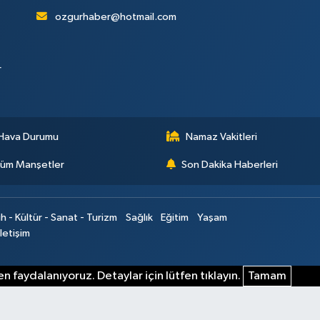
ozgurhaber@hotmail.com
r
Hava Durumu
Namaz Vakitleri
üm Manşetler
Son Dakika Haberleri
ih - Kültür - Sanat - Turizm
Sağlık
Eğitim
Yaşam
İletişim
n faydalanıyoruz. Detaylar için lütfen tıklayın.
Tamam