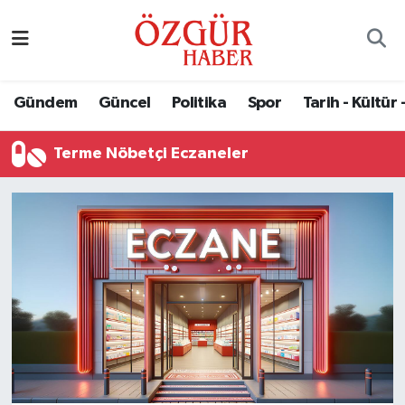
Alısveriş
MODA - GÜZELLİK
Nöbetçi Eczaneler
Gündem
Güncel
Politika
Spor
Tarih - Kültür 
Bilim / Teknoloji
Hava Durumu
Terme Nöbetçi Eczaneler
Eğitim
Namaz Vakitleri
Ekonomi
Trafik Durumu
Güncel
Süper Lig Puan Durumu ve Fikstür
Gündem
Tüm Manşetler
Magazin
Son Dakika Haberleri
Politika
Haber Arşivi