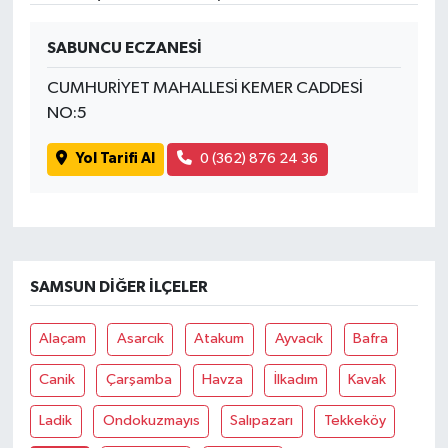
SABUNCU ECZANESİ
CUMHURİYET MAHALLESİ KEMER CADDESİ
NO:5
Yol Tarifi Al
0 (362) 876 24 36
SAMSUN DIĞER İLÇELER
Alaçam
Asarcık
Atakum
Ayvacık
Bafra
Canik
Çarşamba
Havza
İlkadım
Kavak
Ladik
Ondokuzmayıs
Salıpazarı
Tekkeköy