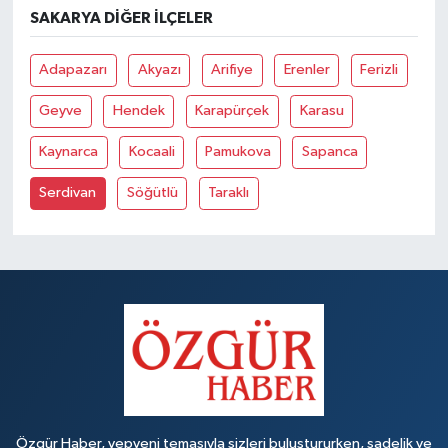
SAKARYA DIĞER İLÇELER
Adapazarı
Akyazı
Arifiye
Erenler
Ferizli
Geyve
Hendek
Karapürçek
Karasu
Kaynarca
Kocaali
Pamukova
Sapanca
Serdivan
Söğütlü
Taraklı
Özgür Haber, yepyeni temasıyla sizleri buluştururken, sadelik ve