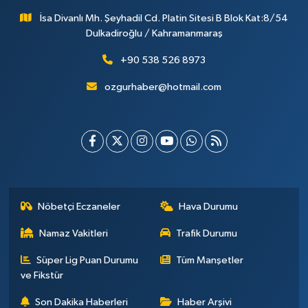
İsa Divanlı Mh. Şeyhadil Cd. Platin Sitesi B Blok Kat:8/54
Dulkadiroğlu / Kahramanmaraş
+90 538 526 8973
ozgurhaber@hotmail.com
Nöbetçi Eczaneler
Hava Durumu
Namaz Vakitleri
Trafik Durumu
Süper Lig Puan Durumu
Tüm Manşetler
ve Fikstür
Son Dakika Haberleri
Haber Arşivi