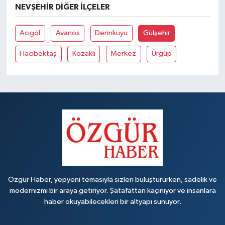
NEVŞEHIR DIĞER İLÇELER
Acıgöl
Avanos
Derinkuyu
Gülşehir
Hacıbektaş
Kozaklı
Merkez
Ürgüp
Özgür Haber, yepyeni temasıyla sizleri buluştururken, sadelik ve
modernizmi bir araya getiriyor. Şatafattan kaçınıyor ve insanlara
haber okuyabilecekleri bir altyapı sunuyor.