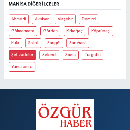
MANISA DIĞER İLÇELER
Ahmetli
Akhisar
Alaşehir
Demirci
Gölmarmara
Gördes
Kırkağaç
Köprübaşı
Kula
Salihli
Sarıgöl
Saruhanlı
Şehzadeler
Selendi
Soma
Turgutlu
Yunusemre