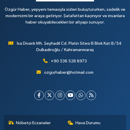
Özgür Haber, yepyeni temasıyla sizleri buluştururken, sadelik ve
modernizmi bir araya getiriyor. Şatafattan kaçınıyor ve insanlara
haber okuyabilecekleri bir altyapı sunuyor.
İsa Divanlı Mh. Şeyhadil Cd. Platin Sitesi B Blok Kat:8/54
Dulkadiroğlu / Kahramanmaraş
+90 538 526 8973
ozgurhaber@hotmail.com
Nöbetçi Eczaneler
Hava Durumu