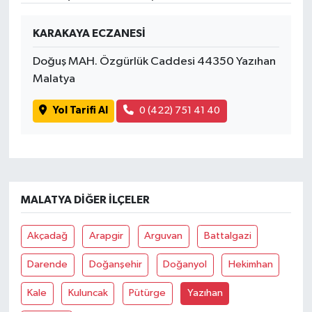
KARAKAYA ECZANESİ
Doğuş MAH. Özgürlük Caddesi 44350 Yazıhan
Malatya
Yol Tarifi Al
0 (422) 751 41 40
MALATYA DIĞER İLÇELER
Akçadağ
Arapgir
Arguvan
Battalgazi
Darende
Doğanşehir
Doğanyol
Hekimhan
Kale
Kuluncak
Pütürge
Yazıhan