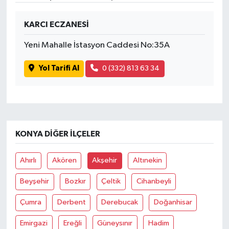
KARCI ECZANESİ
Yeni Mahalle İstasyon Caddesi No:35A
Yol Tarifi Al
0 (332) 813 63 34
KONYA DIĞER İLÇELER
Ahırlı
Akören
Akşehir
Altınekin
Beyşehir
Bozkır
Çeltik
Cihanbeyli
Çumra
Derbent
Derebucak
Doğanhisar
Emirgazi
Ereğli
Güneysınır
Hadim