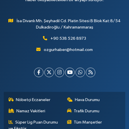
İsa Divanlı Mh. Şeyhadil Cd. Platin Sitesi B Blok Kat:8/54
Dulkadiroğlu / Kahramanmaraş
+90 538 526 8973
ozgurhaber@hotmail.com
Nöbetçi Eczaneler
Hava Durumu
Namaz Vakitleri
Trafik Durumu
Süper Lig Puan Durumu
Tüm Manşetler
ve Fikstür