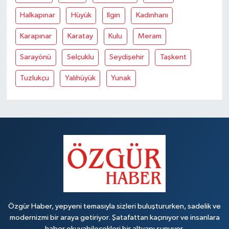
Halkapınar
Hüyük
Ilgın
Kadınhanı
Karapınar
Karatay
Kulu
Meram
Sarayönü
Selçuklu
Seydişehir
Taşkent
Tuzlukçu
Yalıhüyük
Yunak
Özgür Haber, yepyeni temasıyla sizleri buluştururken, sadelik ve
modernizmi bir araya getiriyor. Şatafattan kaçınıyor ve insanlara
haber okuyabilecekleri bir altyapı sunuyor.