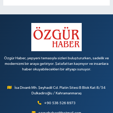
Özgür Haber, yepyeni temasıyla sizleri buluştururken, sadelik ve
modernizmi bir araya getiriyor. Şatafattan kaçınıyor ve insanlara
haber okuyabilecekleri bir altyapı sunuyor.
İsa Divanlı Mh. Şeyhadil Cd. Platin Sitesi B Blok Kat:8/54
Dulkadiroğlu / Kahramanmaraş
+90 538 526 8973
ozgurhaber@hotmail.com