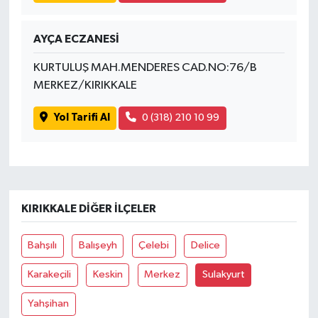
AYÇA ECZANESİ
KURTULUŞ MAH.MENDERES CAD.NO:76/B
MERKEZ/KIRIKKALE
Yol Tarifi Al
0 (318) 210 10 99
KIRIKKALE DIĞER İLÇELER
Bahşılı
Balışeyh
Çelebi
Delice
Karakeçili
Keskin
Merkez
Sulakyurt
Yahşihan