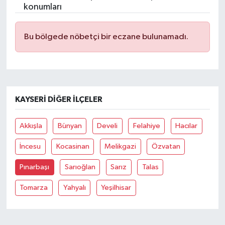
konumları
Bu bölgede nöbetçi bir eczane bulunamadı.
KAYSERI DIĞER İLÇELER
Akkışla
Bünyan
Develi
Felahiye
Hacılar
İncesu
Kocasinan
Melikgazi
Özvatan
Pınarbaşı
Sarıoğlan
Sarız
Talas
Tomarza
Yahyalı
Yeşilhisar