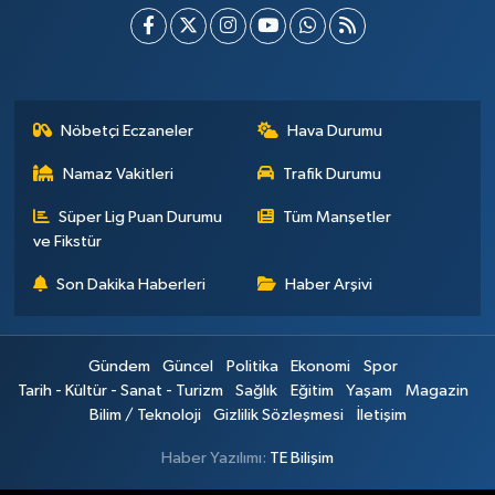
Nöbetçi Eczaneler
Hava Durumu
Namaz Vakitleri
Trafik Durumu
Süper Lig Puan Durumu
Tüm Manşetler
ve Fikstür
Son Dakika Haberleri
Haber Arşivi
Gündem
Güncel
Politika
Ekonomi
Spor
Tarih - Kültür - Sanat - Turizm
Sağlık
Eğitim
Yaşam
Magazin
Bilim / Teknoloji
Gizlilik Sözleşmesi
İletişim
Haber Yazılımı:
TE Bilişim