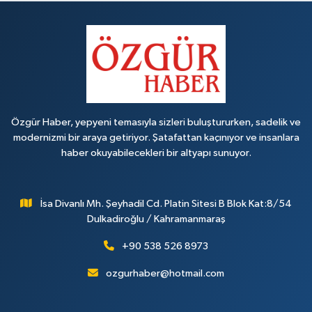
Özgür Haber, yepyeni temasıyla sizleri buluştururken, sadelik ve
modernizmi bir araya getiriyor. Şatafattan kaçınıyor ve insanlara
haber okuyabilecekleri bir altyapı sunuyor.
İsa Divanlı Mh. Şeyhadil Cd. Platin Sitesi B Blok Kat:8/54
Dulkadiroğlu / Kahramanmaraş
+90 538 526 8973
ozgurhaber@hotmail.com