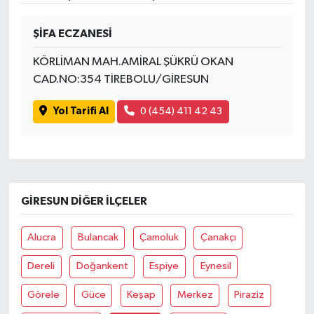
ŞİFA ECZANESİ
KÖRLİMAN MAH.AMİRAL ŞÜKRÜ OKAN
CAD.NO:354 TİREBOLU/GİRESUN
Yol Tarifi Al
0 (454) 411 42 43
GIRESUN DIĞER İLÇELER
Alucra
Bulancak
Çamoluk
Çanakçı
Dereli
Doğankent
Espiye
Eynesil
Görele
Güce
Keşap
Merkez
Piraziz