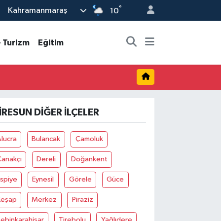
°
Kahramanmaraş
10
- Turizm
Eğitim
IRESUN DIĞER İLÇELER
lucra
Bulancak
Çamoluk
Çanakçı
Dereli
Doğankent
spiye
Eynesil
Görele
Güce
Keşap
Merkez
Piraziz
ebinkarahisar
Tirebolu
Yağlıdere