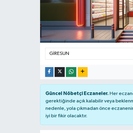
Sağlık
Spor
Tarih - Kültür - Sanat - Turizm
Yaşam
Güncel Nöbetçi Eczaneler.
Her eczane
gerektiğinde açık kalabilir veya bekle
nedenle, yola çıkmadan önce eczanenin 
iyi bir fikir olacaktır.