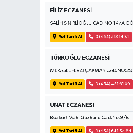
FİLİZ ECZANESİ
SALİH SİNİRLİOĞLU CAD. NO:14/A G
Yol Tarifi Al
0 (454) 513 14 81
TÜRKOĞLU ECZANESİ
MERAŞEL FEVZİ ÇAKMAK CAD.NO:29
Yol Tarifi Al
0 (454) 451 61 00
UNAT ECZANESİ
Bozkurt Mah. Gazhane Cad.No:9/B
Yol Tarifi Al
0 (454) 641 54 84