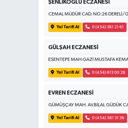
ŞENLİKOĞLU ECZANESİ
CEMAL MÜDÜR CAD. NO:26 DERELİ/
Yol Tarifi Al
0 (454) 381 21 61
GÜLŞAH ECZANESİ
ESENTEPE MAH.GAZİ MUSTAFA KEMAL
Yol Tarifi Al
0 (454) 613 00 28
EVREN ECZANESİ
GÜMÜŞÇAY MAH. AV.BİLAL GÜDÜK CA
Yol Tarifi Al
0 (454) 581 31 36