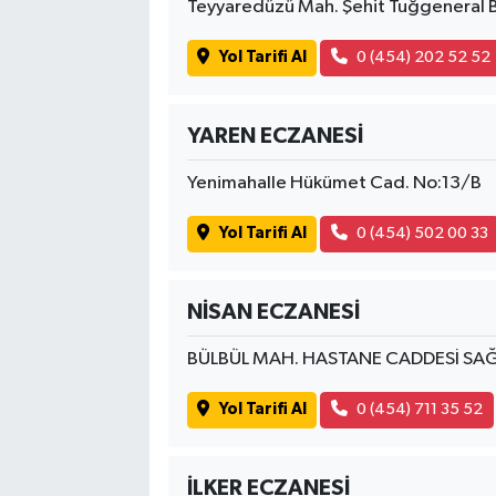
Teyyaredüzü Mah. Şehit Tuğgeneral 
Yol Tarifi Al
0 (454) 202 52 52
YAREN ECZANESİ
Yenimahalle Hükümet Cad. No:13/B
Yol Tarifi Al
0 (454) 502 00 33
NİSAN ECZANESİ
BÜLBÜL MAH. HASTANE CADDESİ SAĞ
Yol Tarifi Al
0 (454) 711 35 52
İLKER ECZANESİ