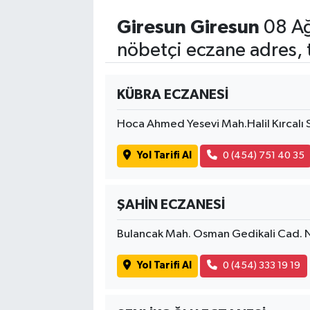
Giresun Giresun
08 Ağ
nöbetçi eczane adres, 
KÜBRA ECZANESİ
Hoca Ahmed Yesevi Mah.Halil Kırcalı
Yol Tarifi Al
0 (454) 751 40 35
ŞAHİN ECZANESİ
Bulancak Mah. Osman Gedikali Cad.
Yol Tarifi Al
0 (454) 333 19 19