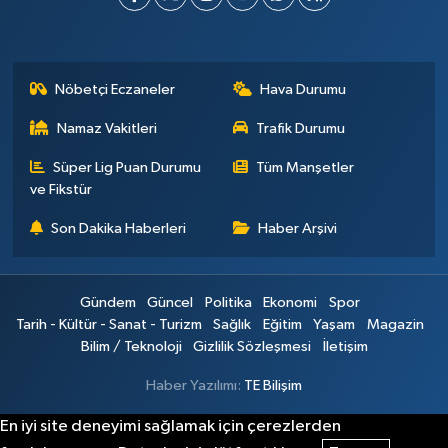
Nöbetçi Eczaneler
Hava Durumu
Namaz Vakitleri
Trafik Durumu
Süper Lig Puan Durumu
Tüm Manşetler
ve Fikstür
Son Dakika Haberleri
Haber Arşivi
Gündem
Güncel
Politika
Ekonomi
Spor
Tarih - Kültür - Sanat - Turizm
Sağlık
Eğitim
Yaşam
Magazin
Bilim / Teknoloji
Gizlilik Sözleşmesi
İletişim
Haber Yazılımı:
TE Bilişim
En iyi site deneyimi sağlamak için çerezlerden