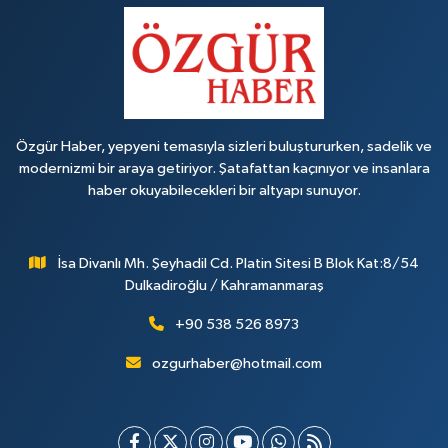
Özgür Haber, yepyeni temasıyla sizleri buluştururken, sadelik ve
modernizmi bir araya getiriyor. Şatafattan kaçınıyor ve insanlara
haber okuyabilecekleri bir altyapı sunuyor.
İsa Divanlı Mh. Şeyhadil Cd. Platin Sitesi B Blok Kat:8/54
Dulkadiroğlu / Kahramanmaraş
+90 538 526 8973
ozgurhaber@hotmail.com