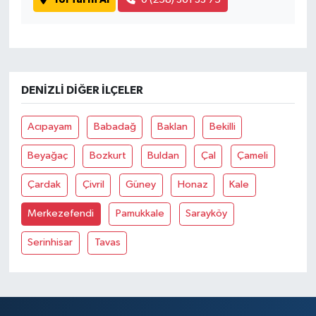
DENIZLI DIĞER İLÇELER
Acıpayam
Babadağ
Baklan
Bekilli
Beyağaç
Bozkurt
Buldan
Çal
Çameli
Çardak
Çivril
Güney
Honaz
Kale
Merkezefendi
Pamukkale
Sarayköy
Serinhisar
Tavas