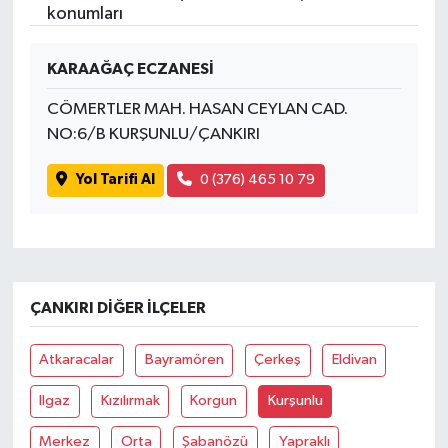
konumları
KARAAĞAÇ ECZANESİ
CÖMERTLER MAH. HASAN CEYLAN CAD.
NO:6/B KURŞUNLU/ÇANKIRI
Yol Tarifi Al
0 (376) 465 10 79
ÇANKIRI DIĞER İLÇELER
Atkaracalar
Bayramören
Çerkeş
Eldivan
Ilgaz
Kızılırmak
Korgun
Kurşunlu
Merkez
Orta
Şabanözü
Yapraklı