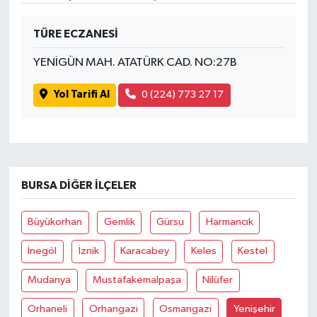
TÜRE ECZANESİ
YENİGÜN MAH. ATATÜRK CAD. NO:27B
Yol Tarifi Al
0 (224) 773 27 17
BURSA DIĞER İLÇELER
Büyükorhan
Gemlik
Gürsu
Harmancık
İnegöl
İznik
Karacabey
Keles
Kestel
Mudanya
Mustafakemalpaşa
Nilüfer
Orhaneli
Orhangazi
Osmangazi
Yenişehir