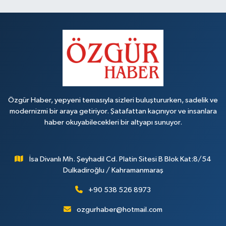
Özgür Haber, yepyeni temasıyla sizleri buluştururken, sadelik ve
modernizmi bir araya getiriyor. Şatafattan kaçınıyor ve insanlara
haber okuyabilecekleri bir altyapı sunuyor.
İsa Divanlı Mh. Şeyhadil Cd. Platin Sitesi B Blok Kat:8/54
Dulkadiroğlu / Kahramanmaraş
+90 538 526 8973
ozgurhaber@hotmail.com