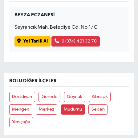
BEYZA ECZANESİ
Seyrancık Mah. Belediye Cd. No:1/C
Yol Tarifi Al
0 (374) 421 32 70
BOLU DIĞER İLÇELER
Dörtdivan
Gerede
Göynük
Kıbrıscık
Mengen
Merkez
Mudurnu
Seben
Yeniçağa