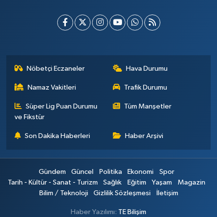
Nöbetçi Eczaneler
Hava Durumu
Namaz Vakitleri
Trafik Durumu
Süper Lig Puan Durumu
Tüm Manşetler
ve Fikstür
Son Dakika Haberleri
Haber Arşivi
Gündem
Güncel
Politika
Ekonomi
Spor
Tarih - Kültür - Sanat - Turizm
Sağlık
Eğitim
Yaşam
Magazin
Bilim / Teknoloji
Gizlilik Sözleşmesi
İletişim
Haber Yazılımı:
TE Bilişim