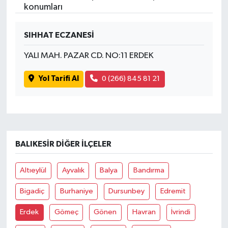
konumları
SIHHAT ECZANESİ
YALI MAH. PAZAR CD. NO:11 ERDEK
Yol Tarifi Al
0 (266) 845 81 21
BALIKESIR DIĞER İLÇELER
Altıeylül
Ayvalık
Balya
Bandırma
Bigadiç
Burhaniye
Dursunbey
Edremit
Erdek
Gömeç
Gönen
Havran
İvrindi