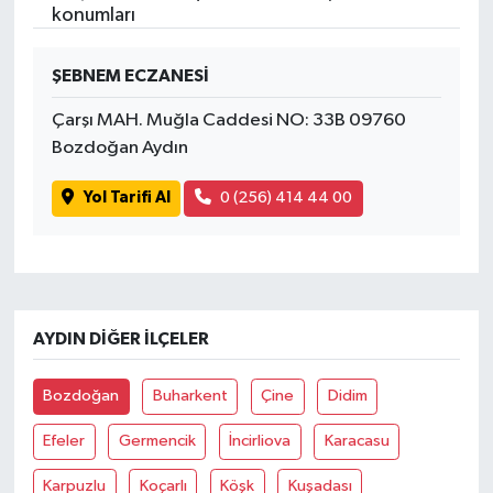
konumları
ŞEBNEM ECZANESİ
Çarşı MAH. Muğla Caddesi NO: 33B 09760
Bozdoğan Aydın
Yol Tarifi Al
0 (256) 414 44 00
AYDIN DIĞER İLÇELER
Bozdoğan
Buharkent
Çine
Didim
Efeler
Germencik
İncirliova
Karacasu
Karpuzlu
Koçarlı
Köşk
Kuşadası