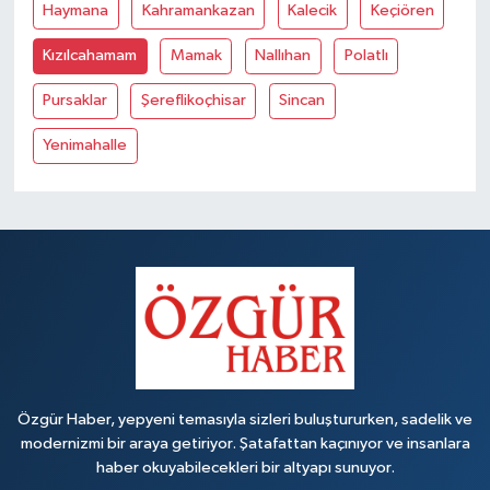
Haymana
Kahramankazan
Kalecik
Keçiören
Kızılcahamam
Mamak
Nallıhan
Polatlı
Pursaklar
Şereflikoçhisar
Sincan
Yenimahalle
Özgür Haber, yepyeni temasıyla sizleri buluştururken, sadelik ve
modernizmi bir araya getiriyor. Şatafattan kaçınıyor ve insanlara
haber okuyabilecekleri bir altyapı sunuyor.