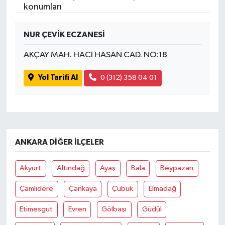
konumları
NUR ÇEVİK ECZANESİ
AKÇAY MAH. HACI HASAN CAD. NO:18
Yol Tarifi Al
0 (312) 358 04 01
ANKARA DIĞER İLÇELER
Akyurt
Altındağ
Ayaş
Bala
Beypazarı
Çamlıdere
Çankaya
Çubuk
Elmadağ
Etimesgut
Evren
Gölbaşı
Güdül