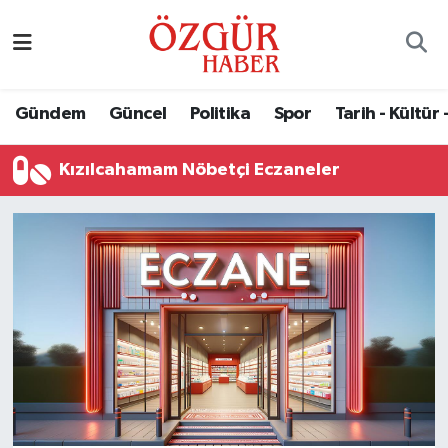
Alısveriş
MODA - GÜZELLİK
Nöbetçi Eczaneler
Gündem
Güncel
Politika
Spor
Tarih - Kültür 
Bilim / Teknoloji
Hava Durumu
Kızılcahamam Nöbetçi Eczaneler
Eğitim
Namaz Vakitleri
Ekonomi
Trafik Durumu
Güncel
Süper Lig Puan Durumu ve Fikstür
Gündem
Tüm Manşetler
Magazin
Son Dakika Haberleri
Politika
Haber Arşivi