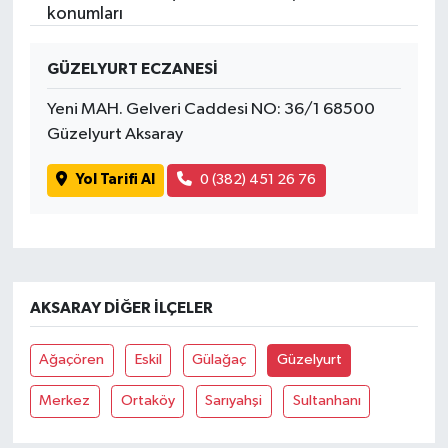
konumları
GÜZELYURT ECZANESİ
Yeni MAH. Gelveri Caddesi NO: 36/1 68500
Güzelyurt Aksaray
Yol Tarifi Al
0 (382) 451 26 76
AKSARAY DIĞER İLÇELER
Ağaçören
Eskil
Gülağaç
Güzelyurt
Merkez
Ortaköy
Sarıyahşi
Sultanhanı