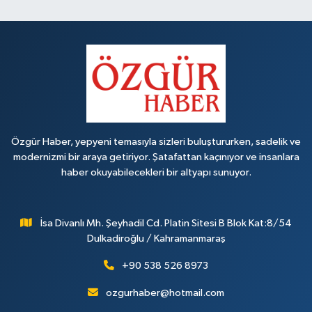
Özgür Haber, yepyeni temasıyla sizleri buluştururken, sadelik ve
modernizmi bir araya getiriyor. Şatafattan kaçınıyor ve insanlara
haber okuyabilecekleri bir altyapı sunuyor.
İsa Divanlı Mh. Şeyhadil Cd. Platin Sitesi B Blok Kat:8/54
Dulkadiroğlu / Kahramanmaraş
+90 538 526 8973
ozgurhaber@hotmail.com