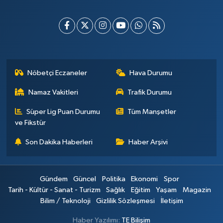
Nöbetçi Eczaneler
Hava Durumu
Namaz Vakitleri
Trafik Durumu
Süper Lig Puan Durumu
Tüm Manşetler
ve Fikstür
Son Dakika Haberleri
Haber Arşivi
Gündem
Güncel
Politika
Ekonomi
Spor
Tarih - Kültür - Sanat - Turizm
Sağlık
Eğitim
Yaşam
Magazin
Bilim / Teknoloji
Gizlilik Sözleşmesi
İletişim
Haber Yazılımı:
TE Bilişim