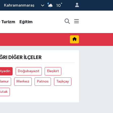
°
Kahramanmaraş
10
- Turizm
Eğitim
ĞRI DIĞER İLÇELER
iyadin
Doğubayazıt
Eleşkirt
Hamur
Merkez
Patnos
Taşlıçay
Tutak