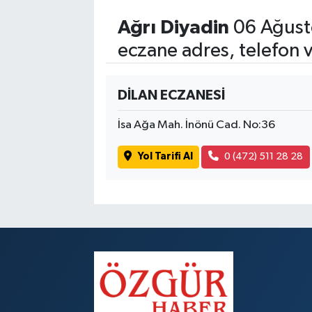
Ağrı Diyadin
06 Ağust
eczane adres, telefon 
DİLAN ECZANESİ
İsa Ağa Mah. İnönü Cad. No:36
Yol Tarifi Al
0 (472) 511 28 28