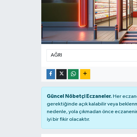
Sağlık
Spor
Tarih - Kültür - Sanat - Turizm
Yaşam
Güncel Nöbetçi Eczaneler.
Her eczane
gerektiğinde açık kalabilir veya bekle
nedenle, yola çıkmadan önce eczanenin 
iyi bir fikir olacaktır.