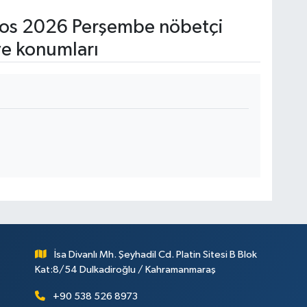
os 2026 Perşembe nöbetçi
ve konumları
İsa Divanlı Mh. Şeyhadil Cd. Platin Sitesi B Blok
Kat:8/54 Dulkadiroğlu / Kahramanmaraş
+90 538 526 8973