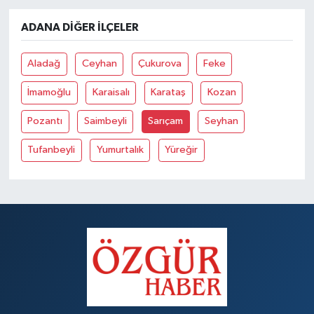
ADANA DIĞER İLÇELER
Aladağ
Ceyhan
Çukurova
Feke
İmamoğlu
Karaisalı
Karataş
Kozan
Pozantı
Saimbeyli
Sarıçam
Seyhan
Tufanbeyli
Yumurtalık
Yüreğir