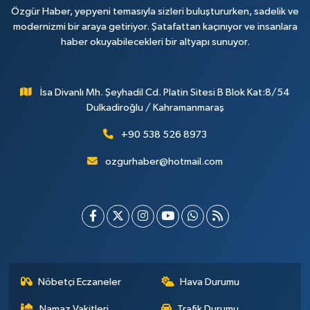
Özgür Haber, yepyeni temasıyla sizleri buluştururken, sadelik ve
modernizmi bir araya getiriyor. Şatafattan kaçınıyor ve insanlara
haber okuyabilecekleri bir altyapı sunuyor.
İsa Divanlı Mh. Şeyhadil Cd. Platin Sitesi B Blok Kat:8/54
Dulkadiroğlu / Kahramanmaraş
+90 538 526 8973
ozgurhaber@hotmail.com
Nöbetçi Eczaneler
Hava Durumu
Namaz Vakitleri
Trafik Durumu